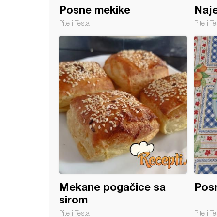
Posne mekike
Naje
Pite i Testa
Pite i Te
ke mekike
Mekane pogačice sa
Posn
sirom
Pite i Testa
Pite i Te