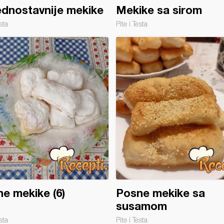
dnostavnije mekike
Mekike sa sirom
sta
Pite i Testa
e mekike (6)
Posne mekike sa
susamom
sta
Pite i Testa