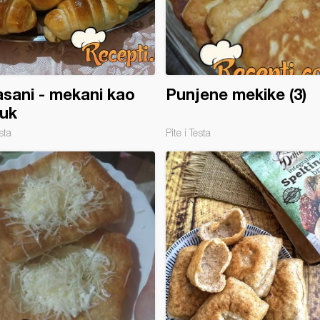
sani - mekani kao
Punjene mekike (3)
uk
sta
Pite i Testa