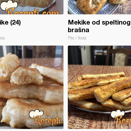
ke (24)
Mekike od speltinog
brašna
sta
Pite i Testa