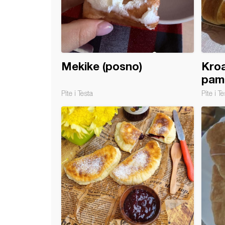
Mekike (posno)
Kroa
pam
Pite i Testa
Pite i Te
 ili lepinje