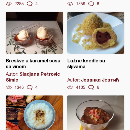
2285
4
1859
6
Breskve u karamel sosu
Lažne knedle sa
sa vinom
šljivama
Sladjana Petrovic
Autor:
Simic
Јованка Јевтић
Autor:
1346
4
4135
6