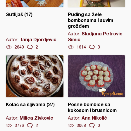
Sutlijaš (17)
Puding sa žele
bombonama i suvim
grožđem
Sladjana Petrovic
Autor:
Tanja Djordjevic
Simic
Autor:
2640
2
1614
3
Kolač sa šljivama (27)
Posne bombice sa
kokosom i brusnicom
Milica Zivkovic
Ana Nikolić
Autor:
Autor:
3776
2
3068
0