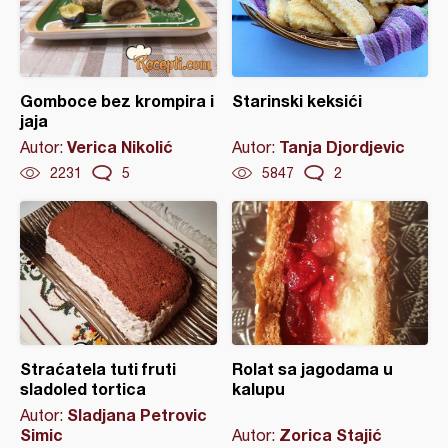
Gomboce bez krompira i
Starinski keksići
jaja
Verica Nikolić
Tanja Djordjevic
Autor:
Autor:
2231
5
5847
2
Straćatela tuti fruti
Rolat sa jagodama u
sladoled tortica
kalupu
Sladjana Petrovic
Autor:
Simic
Zorica Stajić
Autor: