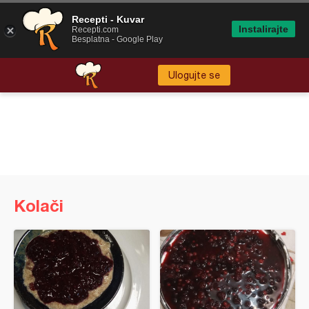
Recepti - Kuvar
Instalirajte
Recepti.com
Besplatna - Google Play
Ulogujte se
Kolači