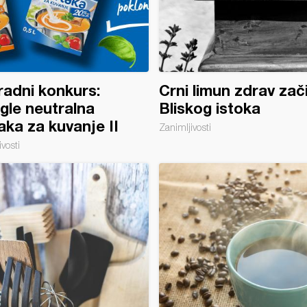
adni konkurs:
Crni limun zdrav zač
le neutralna
Bliskog istoka
aka za kuvanje II
Zanimljivosti
vosti