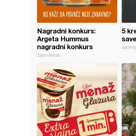
Nagradni konkurs:
5 kr
Argeta Hummus
save
nagradni konkurs
Zanimlji
Zanimljivosti
anu nikada ne čuvajte u frižideru