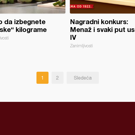
 da izbegnete
Nagradni konkurs:
ske“ kilograme
Menaž i svaki put u
IV
vosti
Zanimljivosti
1
2
Sledeća