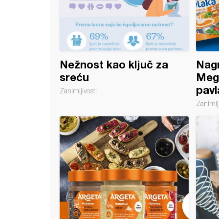
Nežnost kao ključ za
Nagr
sreću
Megg
pavl
Zanimljivosti
Zanimlji
 Glazura - Extra Sjajna