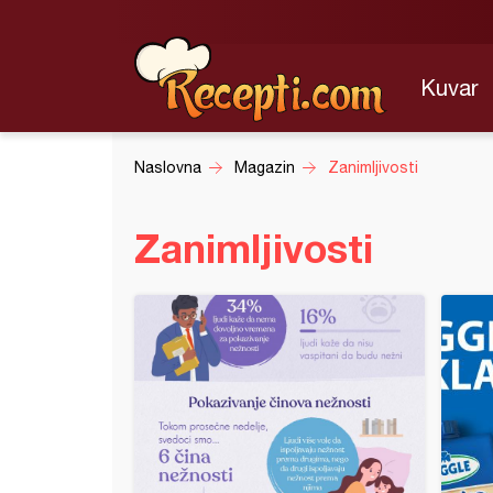
Kuvar
Naslovna
Magazin
Zanimljivosti
Zanimljivosti
dni konkurs: Meggle neutralna pavlaka za kuvanje