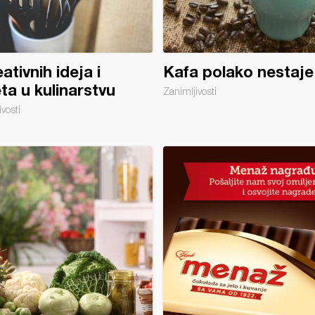
eativnih ideja i
Kafa polako nestaje
ta u kulinarstvu
Zanimljivosti
vosti