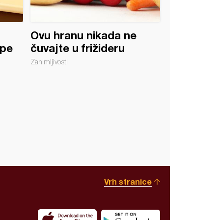
Ovu hranu nikada ne
spe
čuvajte u frižideru
Zanimljivosti
Vrh stranice