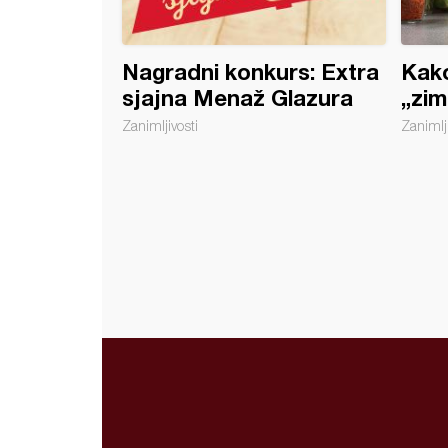
Nagradni konkurs: Extra
Kako
sjajna Menaž Glazura
„zim
Zanimljivosti
Zanimlji