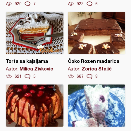
920
7
923
6
Torta sa kajsijama
Čoko Rozen mađarica
Milica Zivkovic
Zorica Stajić
Autor:
Autor:
621
5
667
8