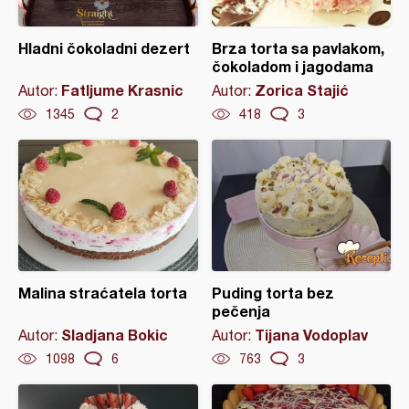
Hladni čokoladni dezert
Brza torta sa pavlakom,
čokoladom i jagodama
Fatljume Krasnic
Zorica Stajić
Autor:
Autor:
1345
2
418
3
Malina straćatela torta
Puding torta bez
pečenja
Sladjana Bokic
Tijana Vodoplav
Autor:
Autor:
1098
6
763
3