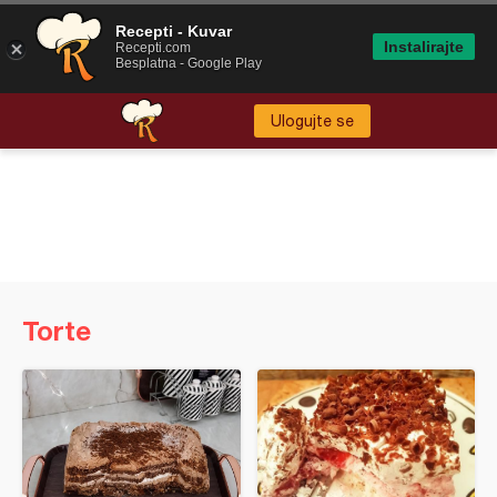
Recepti - Kuvar
Instalirajte
Recepti.com
Besplatna - Google Play
Ulogujte se
Torte