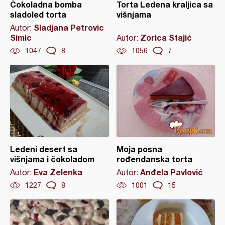
Čokoladna bomba
Torta Ledena kraljica sa
sladoled torta
višnjama
Sladjana Petrovic
Autor:
Simic
Zorica Stajić
Autor:
1047
8
1056
7
Ledeni desert sa
Moja posna
višnjama i čokoladom
rođendanska torta
Eva Zelenka
Anđela Pavlović
Autor:
Autor:
1227
8
1001
15