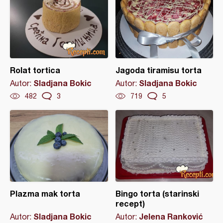
Rolat tortica
Jagoda tiramisu torta
Sladjana Bokic
Sladjana Bokic
Autor:
Autor:
482
3
719
5
Plazma mak torta
Bingo torta (starinski
recept)
Sladjana Bokic
Jelena Ranković
Autor:
Autor: