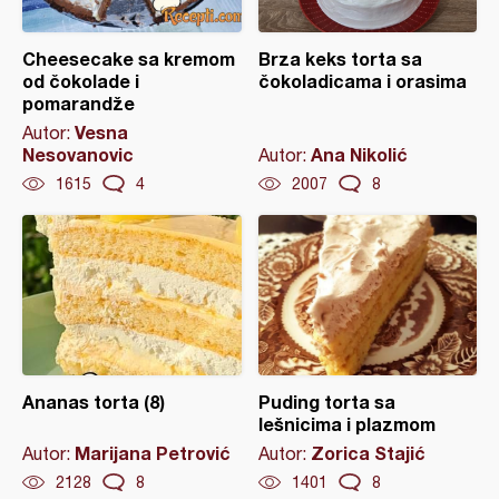
Cheesecake sa kremom
Brza keks torta sa
od čokolade i
čokoladicama i orasima
pomarandže
Vesna
Autor:
Nesovanovic
Ana Nikolić
Autor:
1615
4
2007
8
Ananas torta (8)
Puding torta sa
lešnicima i plazmom
Marijana Petrović
Zorica Stajić
Autor:
Autor:
2128
8
1401
8