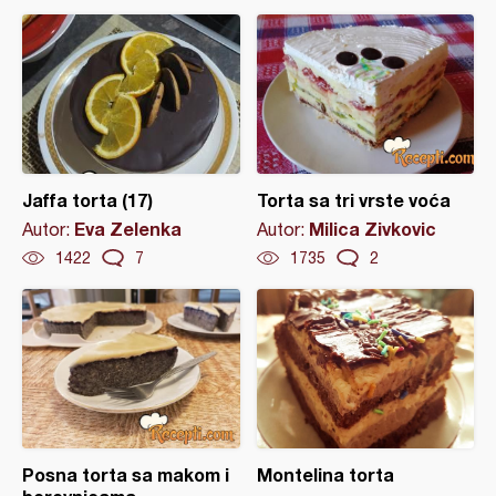
Jaffa torta (17)
Torta sa tri vrste voća
Eva Zelenka
Milica Zivkovic
Autor:
Autor:
1422
7
1735
2
Posna torta sa makom i
Montelina torta