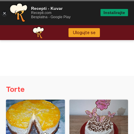
Recepti - Kuvar
Instalirajte
Recepti.com
Besplatna - Google Play
Ulogujte se
Torte