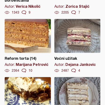
borovnicama
Verica Nikolić
Zorica Stajić
Autor:
Autor:
1343
9
2205
7
Reform torta (14)
Voćni užitak
Marijana Petrović
Dejana Jankovic
Autor:
Autor:
2364
10
2487
4