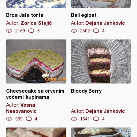
Brza Jafa torta
Beli egipat
Zorica Stajić
Dejana Jankovic
Autor:
Autor:
2169
6
2502
4
Cheesecake sa crvenim
Bloody Berry
voćem i kupinama
Vesna
Autor:
Nesovanovic
Dejana Jankovic
Autor:
999
4
1641
4