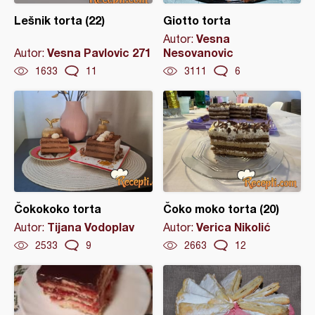
Lešnik torta (22)
Giotto torta
Vesna
Autor:
Vesna Pavlovic 271
Nesovanovic
Autor:
1633
11
3111
6
Čokokoko torta
Čoko moko torta (20)
Tijana Vodoplav
Verica Nikolić
Autor:
Autor:
2533
9
2663
12