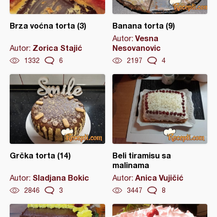
Brza voćna torta (3)
Banana torta (9)
Vesna
Autor:
Zorica Stajić
Nesovanovic
Autor:
1332
6
2197
4
Grčka torta (14)
Beli tiramisu sa
malinama
Sladjana Bokic
Anica Vujičić
Autor:
Autor:
2846
3
3447
8