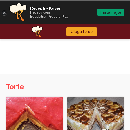
Recepti - Kuvar
Instalirajte
Recepti.com
Besplatna - Google Play
Ulogujte se
Torte