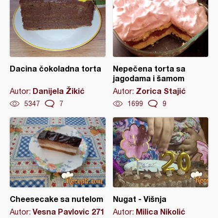
Dacina čokoladna torta
Nepečena torta sa
jagodama i šamom
Danijela Žikić
Zorica Stajić
Autor:
Autor:
5347
7
1699
9
Cheesecake sa nutelom
Nugat - Višnja
Vesna Pavlovic 271
Milica Nikolić
Autor:
Autor: