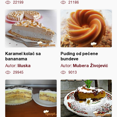
22199
21186
Karamel kolač sa
Puding od pečene
bananama
bundeve
liluska
Mubera Živojević
Autor:
Autor:
29945
9013