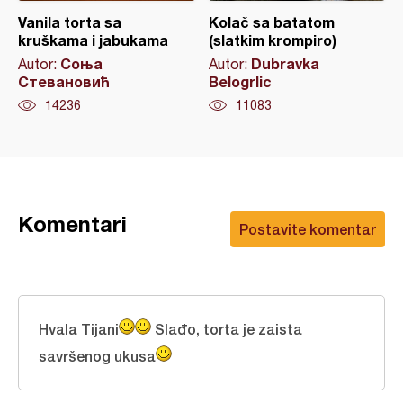
Vanila torta sa
Kolač sa batatom
kruškama i jabukama
(slatkim krompiro)
Соња
Dubravka
Autor:
Autor:
Стевановић
Belogrlic
14236
11083
Komentari
Postavite komentar
Hvala Tijani
Slađo, torta je zaista
savršenog ukusa