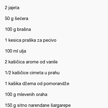
2 jajeta
50 g šećera
100 g brašna
1 kesica praška za pecivo
100 ml ulja
2 kašičica arome od vanile
1/2 kašičice cimeta u prahu
1 kašika džema od pomorandže
100 g mlevenih oraha
150 g sitno narendane šargarepe