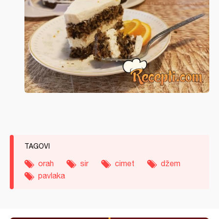
TAGOVI
orah
sir
cimet
džem
pavlaka