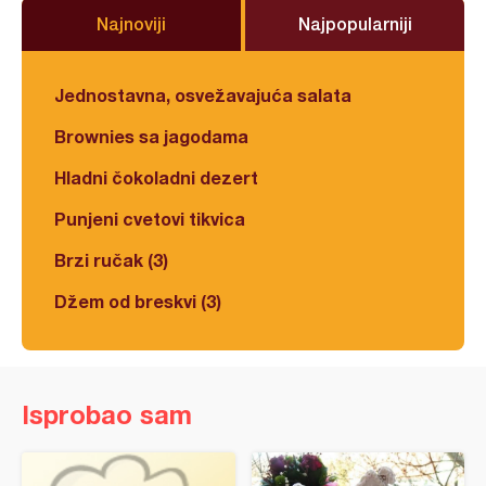
Najnoviji
Najpopularniji
Jednostavna, osvežavajuća salata
Brownies sa jagodama
Hladni čokoladni dezert
Punjeni cvetovi tikvica
Brzi ručak (3)
Džem od breskvi (3)
Isprobao sam