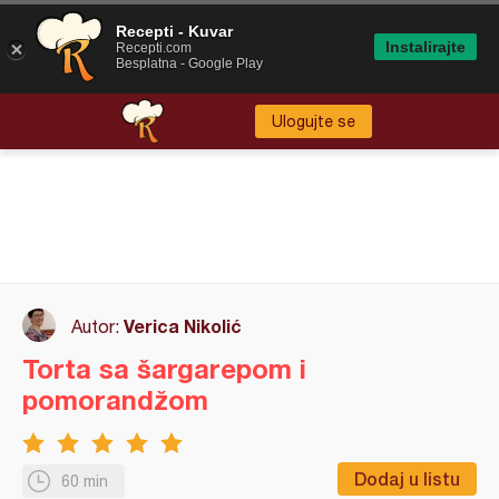
Recepti - Kuvar
Instalirajte
Recepti.com
Besplatna - Google Play
Ulogujte se
Verica Nikolić
Autor:
Torta sa šargarepom i
pomorandžom
Dodaj u listu
60 min