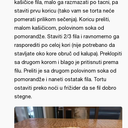
kašičice fila, malo ga razmazati po tacni, pa
staviti prvu koricu (tako vam se torta neće
pomerati prilikom sečenja). Koricu preliti,
malom kašičicom, polovinom soka od
pomorandže. Staviti 2/3 fila i ravnomerno ga
rasporediti po celoj kori (nije potrebano da
stavljate oko kore obruč od kalupa). Preklopiti
sa drugom korom i blago je pritisnuti prema
filu. Preliti je sa drugom polovinom soka od
pomorandže i naneti ostatak fila. Tortu
ostaviti preko noći u frižider da se fil dobro
stegne.