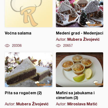
Voćna salama
Medeni grad - Medenjaci
Mubera Živojević
Autor:
20336
20657
Pita sa rogačem (2)
Mafini sa jabukama i
cimetom (3)
Mubera Živojević
Miroslava Matić
Autor:
Autor: