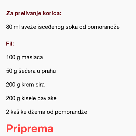
Za prelivanje korica:
80 ml sveže isceđenog soka od pomorandže
Fil:
100 g maslaca
50 g šećera u prahu
200 g krem sira
200 g kisele pavlake
2 kašike džema od pomorandže
Priprema