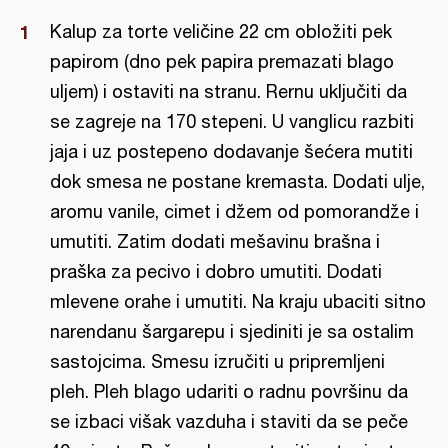
Kalup za torte veličine 22 cm obložiti pek
papirom (dno pek papira premazati blago
uljem) i ostaviti na stranu. Rernu uključiti da
se zagreje na 170 stepeni. U vanglicu razbiti
jaja i uz postepeno dodavanje šećera mutiti
dok smesa ne postane kremasta. Dodati ulje,
aromu vanile, cimet i džem od pomorandže i
umutiti. Zatim dodati mešavinu brašna i
praška za pecivo i dobro umutiti. Dodati
mlevene orahe i umutiti. Na kraju ubaciti sitno
narendanu šargarepu i sjediniti je sa ostalim
sastojcima. Smesu izručiti u pripremljeni
pleh. Pleh blago udariti o radnu površinu da
se izbaci višak vazduha i staviti da se peče