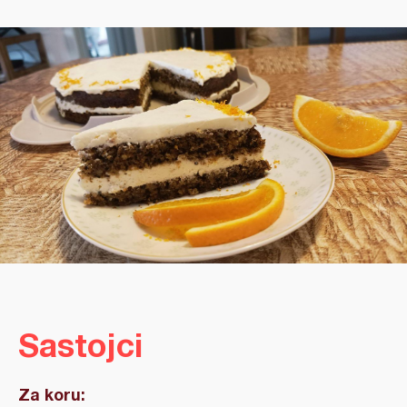
Sastojci
Za koru: