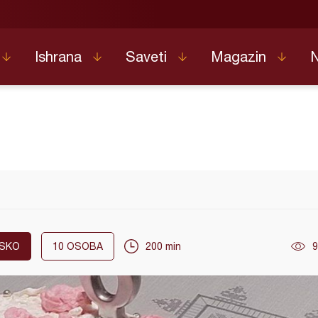
Ishrana
Saveti
Magazin
SKO
10
OSOBA
200 min
9