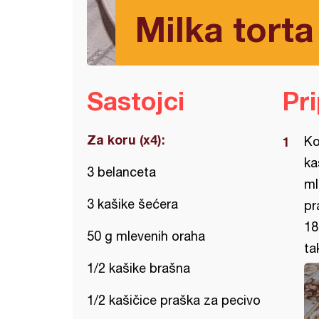
Milka torta
Sastojci
Pr
Za koru (x4):
Ko
ka
3 belanceta
ml
3 kašike šećera
pr
18
50 g mlevenih oraha
ta
1/2 kašike brašna
1/2 kašičice praška za pecivo