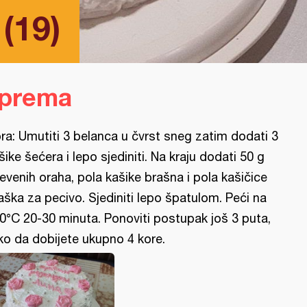
 (19)
iprema
ra: Umutiti 3 belanca u čvrst sneg zatim dodati 3
šike šećera i lepo sjediniti. Na kraju dodati 50 g
evenih oraha, pola kašike brašna i pola kašičice
aška za pecivo. Sjediniti lepo špatulom. Peći na
0°C 20-30 minuta. Ponoviti postupak još 3 puta,
ko da dobijete ukupno 4 kore.