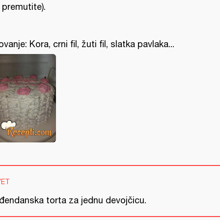
 premutite).
ovanje: Kora, crni fil, žuti fil, slatka pavlaka...
VET
đendanska torta za jednu devojčicu.