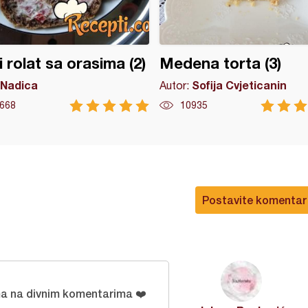
i rolat sa orasima (2)
Medena torta (3)
Nadica
Sofija Cvjeticanin
Autor:
668
10935
Postavite komentar
a na divnim komentarima ❤️