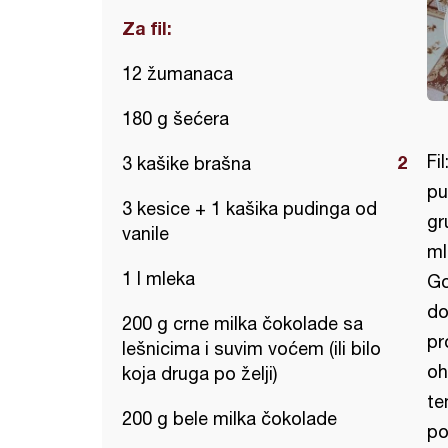
Za fil:
12 žumanaca
180 g šećera
Fi
3 kašike brašna
pu
3 kesice + 1 kašika pudinga od
gr
vanile
ml
1 l mleka
Go
do
200 g crne milka čokolade sa
pr
lešnicima i suvim voćem (ili bilo
oh
koja druga po želji)
te
200 g bele milka čokolade
po