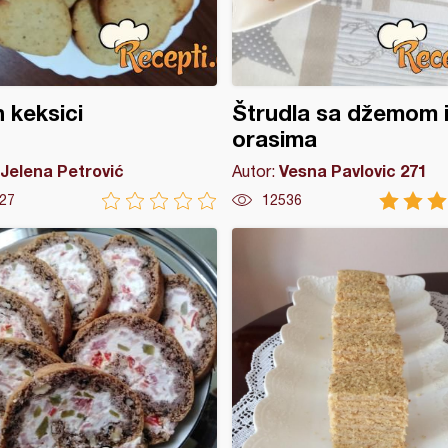
 keksici
Štrudla sa džemom 
orasima
Jelena Petrović
Vesna Pavlovic 271
Autor:
27
12536