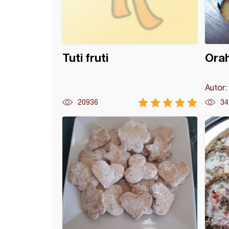
Tuti fruti
Orah
Autor:
20936
34
tirka posna torta