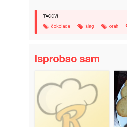
TAGOVI
čokolada
šlag
orah
Isprobao sam
ice (8)