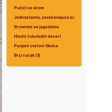
Pužići sa sirom
Jednostavna, osvežavajuća salata
Brownies sa jagodama
Hladni čokoladni dezert
Punjeni cvetovi tikvica
Brzi ručak (3)