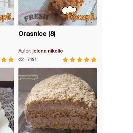
i
Orasnice (8)
jelena nikolic
Autor:
7491