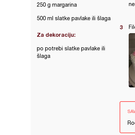
ne
250 g margarina
500 ml slatke pavlake ili šlaga
Fil
Za dekoraciju:
po potrebi slatke pavlake ili
šlaga
SA
Ro