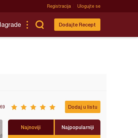
Registracija
Ulogujte se
Nagrade
Dodajte Recept
Dodaj u listu
69
Najnoviji
Najpopularniji