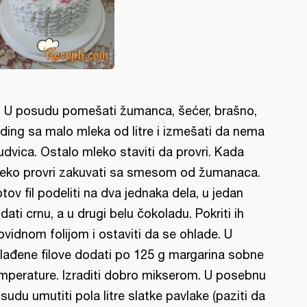
l: U posudu pomešati žumanca, šećer, brašno,
ding sa malo mleka od litre i izmešati da nema
udvica. Ostalo mleko staviti da provri. Kada
eko provri zakuvati sa smesom od žumanaca.
tov fil podeliti na dva jednaka dela, u jedan
dati crnu, a u drugi belu čokoladu. Pokriti ih
ovidnom folijom i ostaviti da se ohlade. U
lađene filove dodati po 125 g margarina sobne
mperature. Izraditi dobro mikserom. U posebnu
sudu umutiti pola litre slatke pavlake (paziti da