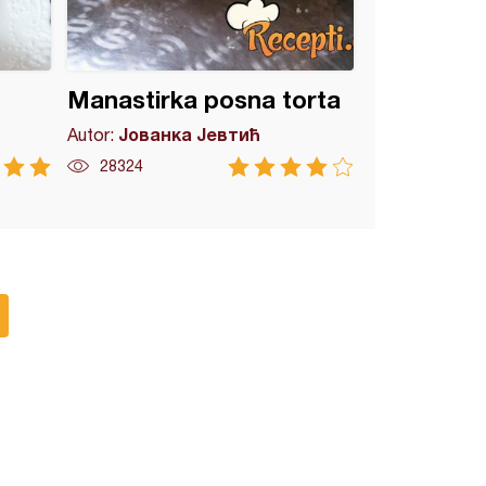
Manastirka posna torta
Јованка Јевтић
Autor:
28324