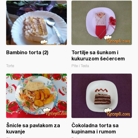
Bambino torta (2)
Tortilje sa šunkom i
kukuruzom šećercem
Torte
Pite i Testa
Šnicle sa pavlakom za
Čokoladna torta sa
kuvanje
kupinama i rumom