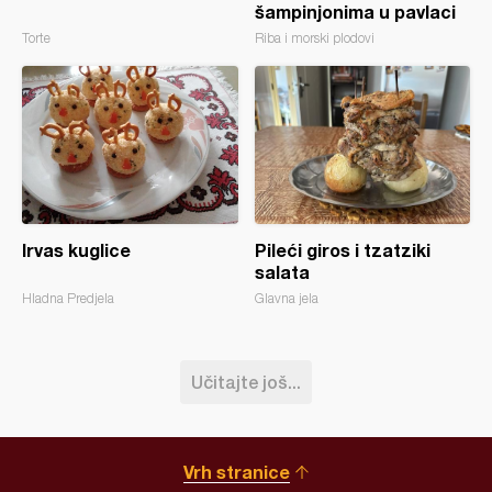
šampinjonima u pavlaci
Torte
Riba i morski plodovi
Irvas kuglice
Pileći giros i tzatziki
salata
Hladna Predjela
Glavna jela
Učitajte još...
Vrh stranice