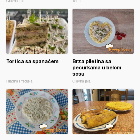
Glavna jela
Torte
Tortica sa spanaćem
Brza piletina sa
pečurkama u belom
sosu
Hladna Predjela
Glavna jela