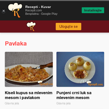
Recepti - Kuvar
Instalirajte
Recepti.com
Besplatna - Google Play
Ulogujte se
Pavlaka
Kiseli kupus sa mlevenim
Punjeni crni luk sa
mesom i pavlakom
mlevenim mesom
Glavna jela
Glavna jela