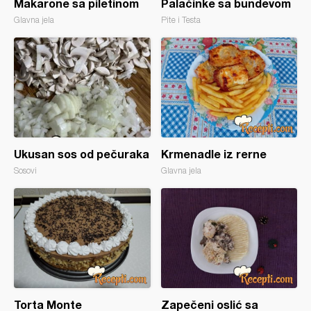
Makarone sa piletinom
Palačinke sa bundevom
Glavna jela
Pite i Testa
Ukusan sos od pečuraka
Krmenadle iz rerne
Sosovi
Glavna jela
Torta Monte
Zapečeni oslić sa