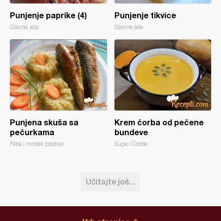
Punjenje paprike (4)
Punjenje tikvice
Glavna jela
Glavna jela
Punjena skuša sa
Krem čorba od pečene
pečurkama
bundeve
Riba i morski plodovi
Supe i Čorbe
Učitajte još...