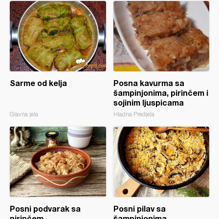
Sarme od kelja
Posna kavurma sa
šampinjonima, pirinčem i
sojinim ljuspicama
Glavna jela
Hladna Predjela
Posni podvarak sa
Posni pilav sa
pirinčem
šampinjonima