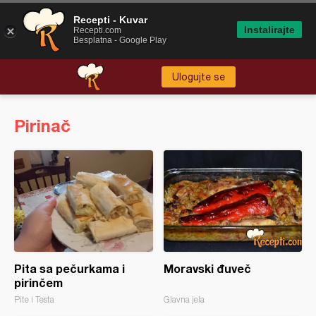
Recepti - Kuvar
Instalirajte
Recepti.com
Besplatna - Google Play
Ulogujte se
Pirinač
Pita sa pečurkama i
Moravski đuveč
pirinčem
Pite i Testa
Glavna jela