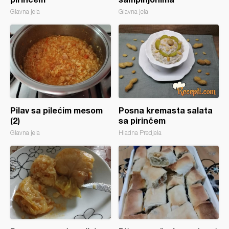
Glavna jela
Glavna jela
Pilav sa pilećim mesom
Posna kremasta salata
(2)
sa pirinčem
Glavna jela
Hladna Predjela