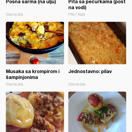
Posna sarma (na ulju)
Pita sa pečurkama (post
na vodi)
Glavna jela
Pite i Testa
Musaka sa krompirom i
Jednostavno: pilav
šampinjonima
Glavna jela
Glavna jela