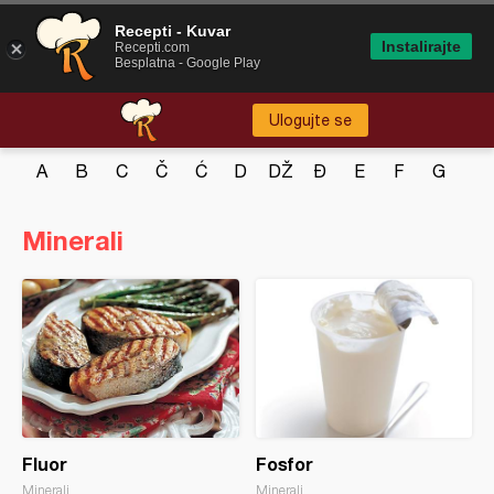
Recepti - Kuvar
Instalirajte
Recepti.com
Besplatna - Google Play
Ulogujte se
A
B
C
Č
Ć
D
DŽ
Đ
E
F
G
H
Minerali
Fluor
Fosfor
Minerali
Minerali