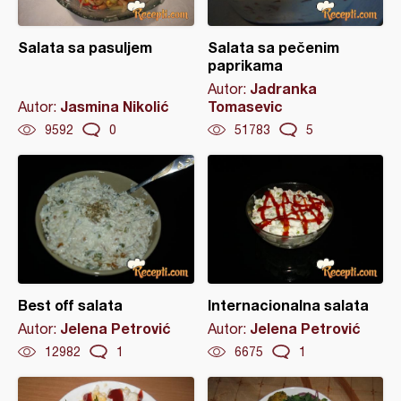
Salata sa pasuljem
Salata sa pečenim
paprikama
Jadranka
Autor:
Jasmina Nikolić
Tomasevic
Autor:
9592
0
51783
5
Best off salata
Internacionalna salata
Jelena Petrović
Jelena Petrović
Autor:
Autor:
12982
1
6675
1