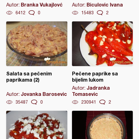
Branka Vukajlovć
Biculovic Ivana
Autor:
Autor:
6412
0
15483
2
Salata sa pečenim
Pečene paprike sa
paprikama (2)
bijelim lukom
Jadranka
Autor:
Jovanka Barosevic
Tomasevic
Autor:
35487
0
230941
2