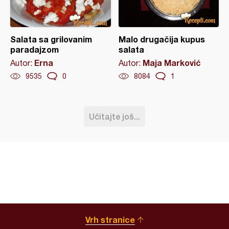
Salata sa grilovanim
Malo drugačija kupus
paradajzom
salata
Erna
Maja Marković
Autor:
Autor:
9535
0
8084
1
Učitajte još...
Vrh stranice