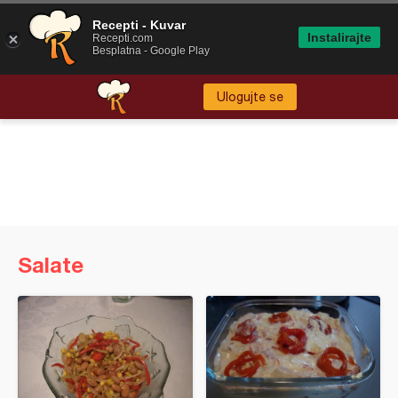
Recepti - Kuvar
Instalirajte
Recepti.com
Besplatna - Google Play
Ulogujte se
Salate