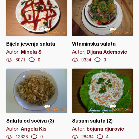
Bijela jesenja salata
Vitaminska salata
Minela S
Dijana Ademovic
Autor:
Autor:
6071
0
9334
0
Salata od sočiva (3)
Susam salata (2)
Angela Kis
bojana djurovic
Autor:
Autor:
12826
0
28494
4