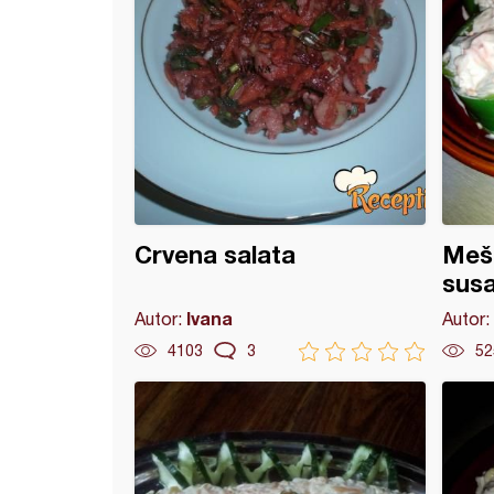
Crvena salata
Meša
sus
Ivana
Autor:
Autor:
4103
3
52
a salata od pasulja