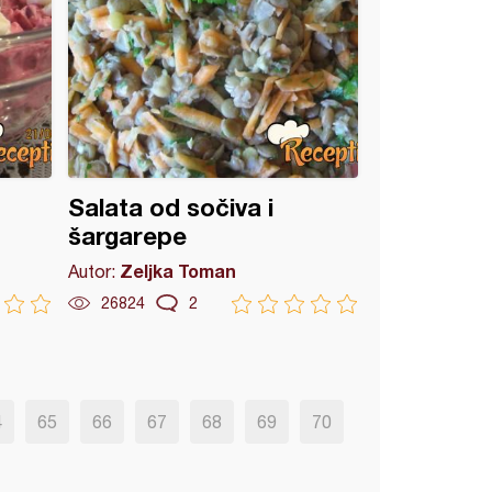
Salata od sočiva i
šargarepe
Zeljka Toman
Autor:
26824
2
4
65
66
67
68
69
70