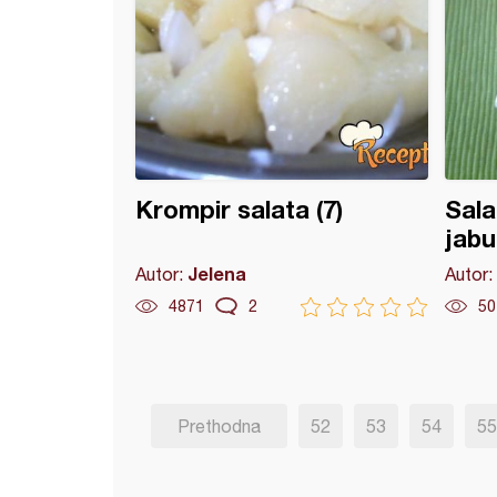
Krompir salata (7)
Sala
jab
Jelena
Autor:
Autor:
4871
2
50
Prethodna
52
53
54
55