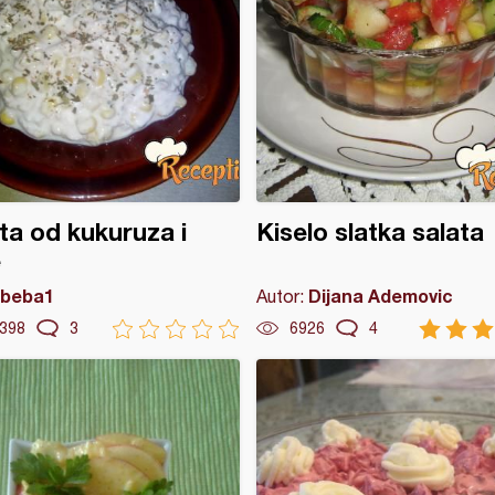
ta od kukuruza i
Kiselo slatka salata
e
beba1
Dijana Ademovic
Autor:
398
3
6926
4