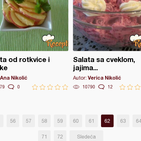
ta od rotkvice i
Salata sa cveklom,
uke
jajima...
Ana Nikolić
Verica Nikolić
Autor:
79
0
10790
12
56
57
58
59
60
61
62
63
6
71
72
Sledeća