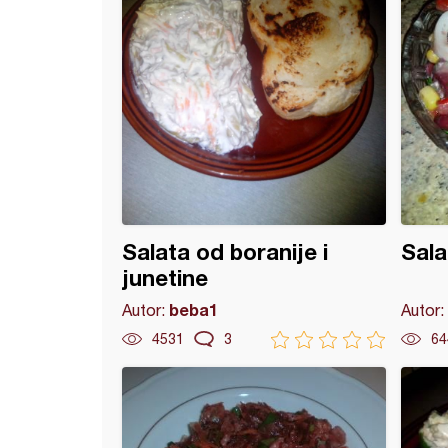
Salata od boranije i
Sala
junetine
beba1
Autor:
Autor:
4531
3
64
a od cvekle (2)