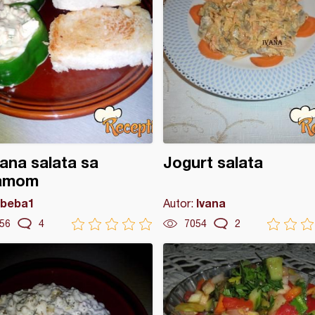
na salata sa
Jogurt salata
amom
beba1
Ivana
Autor:
56
4
7054
2