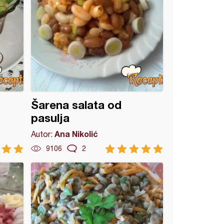
Šarena salata od
pasulja
Ana Nikolić
Autor:
9106
2