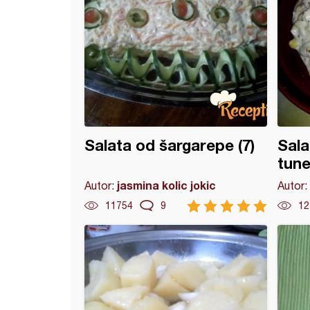
Salata od šargarepe (7)
Sala
tun
jasmina kolic jokic
Autor:
Autor:
11754
9
12
a od sočiva i šargarepe