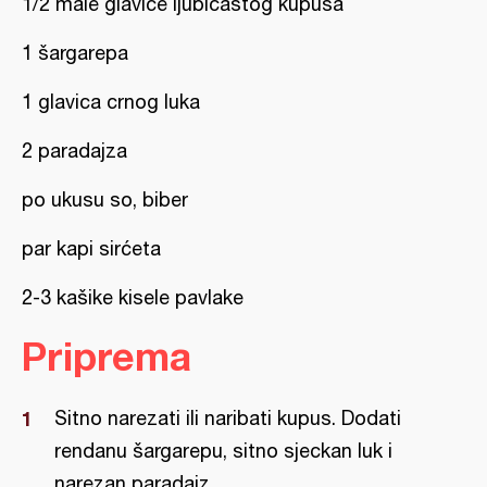
1/2 male glavice ljubičastog kupusa
1 šargarepa
1 glavica crnog luka
2 paradajza
po ukusu so, biber
par kapi sirćeta
2-3 kašike kisele pavlake
Priprema
Sitno narezati ili naribati kupus. Dodati
rendanu šargarepu, sitno sjeckan luk i
narezan paradajz.