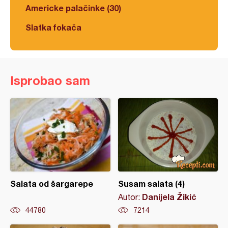
Americke palačinke (30)
Slatka fokača
Isprobao sam
Salata od šargarepe
Susam salata (4)
Danijela Žikić
Autor:
44780
7214