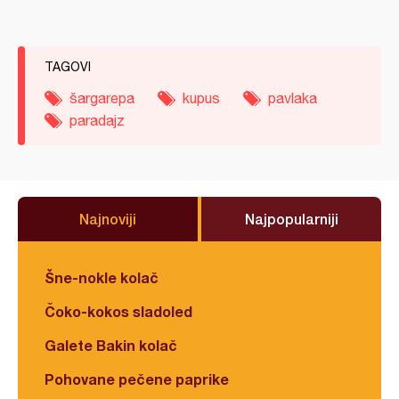
TAGOVI
šargarepa
kupus
pavlaka
paradajz
Najnoviji
Najpopularniji
Šne-nokle kolač
Čoko-kokos sladoled
Galete Bakin kolač
Pohovane pečene paprike