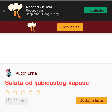
Recepti - Kuvar
Instalirajte
Recepti.com
Besplatna - Google Play
Ulogujte se
Erna
Autor:
Salata od ljubičastog kupusa
Dodaj u listu
20 min