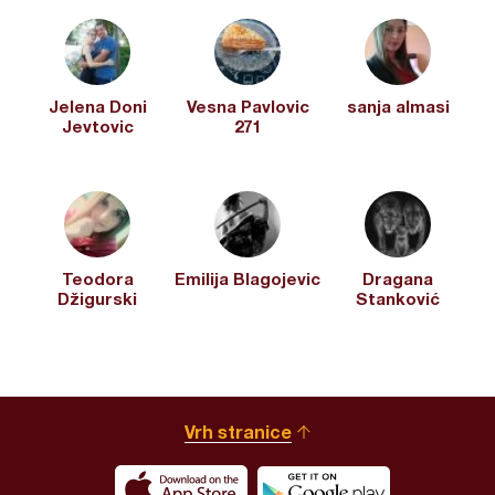
Jelena Doni
Vesna Pavlovic
sanja almasi
Jevtovic
271
Teodora
Emilija Blagojevic
Dragana
Džigurski
Stanković
Vrh stranice