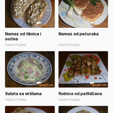
Namaz od tikvica i
Namaz od pečuraka
sočiva
Hladna Predjela
Hladna Predjela
Salata sa viršlama
Rolnice od patlidžana
Hladna Predjela
Hladna Predjela