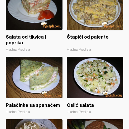
Salata od tikvica i
Štapići od palente
paprika
Hladna Predjela
Hladna Predjela
Palačinke sa spanaćem
Oslić salata
Hladna Predjela
Hladna Predjela