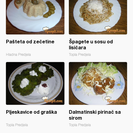
Pašteta od zečetine
Špagete u sosu od
lisičara
Hladna Predjela
Topla Predjela
Pljeskavice od graška
Dalmatinski pirinač sa
sirom
Topla Predjela
Topla Predjela