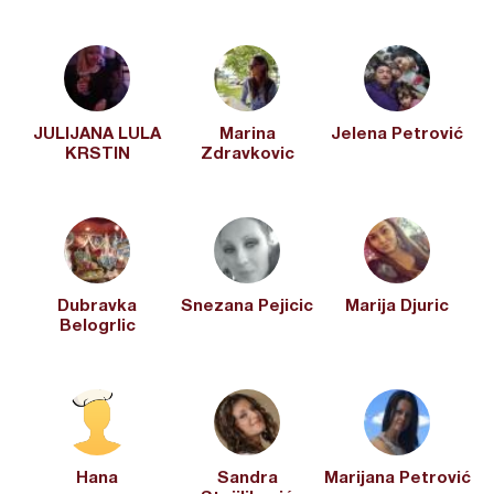
JULIJANA LULA
Marina
Jelena Petrović
KRSTIN
Zdravkovic
Dubravka
Snezana Pejicic
Marija Djuric
Belogrlic
Hana
Sandra
Marijana Petrović