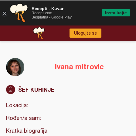
Recepti - Kuvar
Instalirajte
Recepti.com
Besplatna - Google Play
Ulogujte se
ivana mitrovic
ŠEF KUHINJE
Lokacija:
Rođen/a sam:
Kratka biografija: