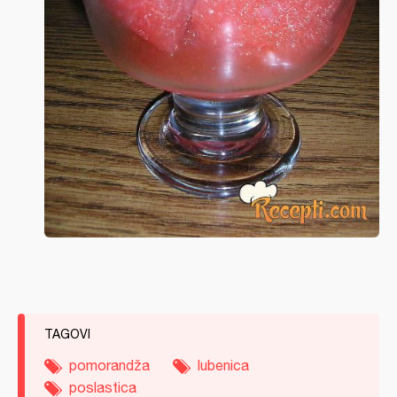
TAGOVI
pomorandža
lubenica
poslastica