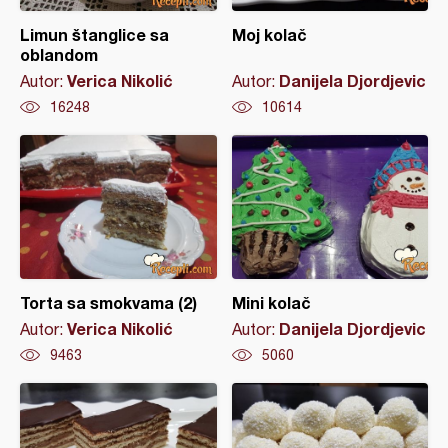
Limun štanglice sa
Moj kolač
oblandom
Verica Nikolić
Danijela Djordjevic
Autor:
Autor:
16248
10614
Torta sa smokvama (2)
Mini kolač
Verica Nikolić
Danijela Djordjevic
Autor:
Autor:
9463
5060