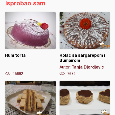
Isprobao sam
Rum torta
Kolač sa šargarepom i
đumbirom
Tanja Djordjevic
Autor:
15692
7679