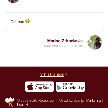
Odlicno
Marina Zdravkovic
September 7, 2014, 11:55 am
Vrh stranice
© 2009-2026 Recepti.com |
Uslovi korišćenja
|
Marketing
|
Kontakt