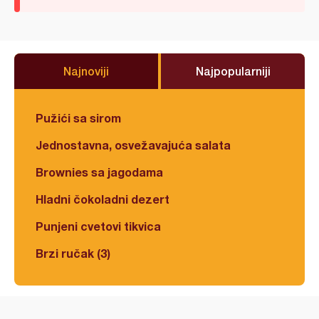
Najnoviji
Najpopularniji
Pužići sa sirom
Jednostavna, osvežavajuća salata
Brownies sa jagodama
Hladni čokoladni dezert
Punjeni cvetovi tikvica
Brzi ručak (3)