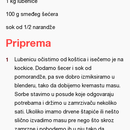
1 kg lubenice
100 g smeđeg šećera
sok od 1/2 narandže
Priprema
Lubenicu očistimo od koštica i isečemo je na
kockice. Dodamo šecer i sok od
pomorandže, pa sve dobro izmiksiramo u
blenderu, tako da dobijemo kremastu masu.
Sorbe stavimo u posude koje odgovaraju
potrebama i držimo u zamrzivaču nekoliko
sati. Ukoliko imamo drvene štapiće ili nešto
slično izvadimo masu pre nego što skroz
zamrzne i pobodemo ih u nju tako da