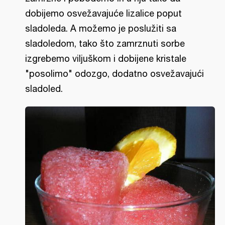
dobijemo osvežavajuće lizalice poput
sladoleda. A možemo je poslužiti sa
sladoledom, tako što zamrznuti sorbe
izgrebemo viljuškom i dobijene kristale
"posolimo" odozgo, dodatno osvežavajući
sladoled.