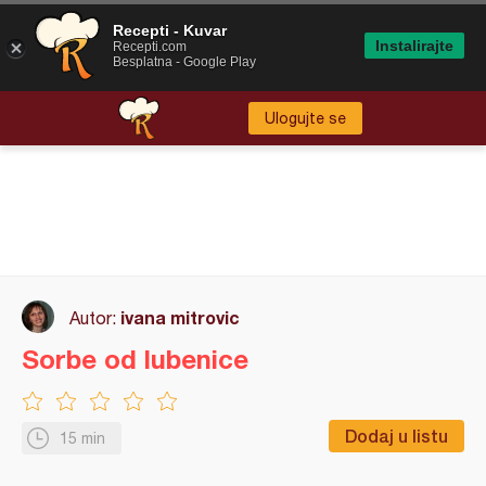
Recepti - Kuvar
Instalirajte
Recepti.com
Besplatna - Google Play
Ulogujte se
ivana mitrovic
Autor:
Sorbe od lubenice
Dodaj u listu
15 min