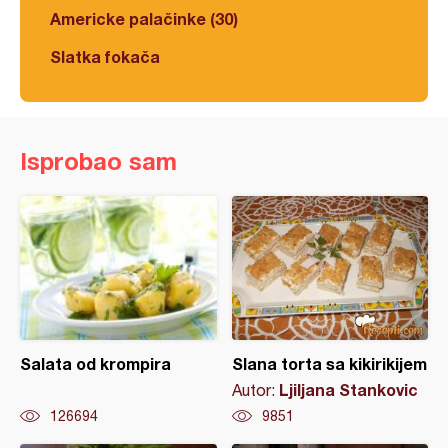
Americke palačinke (30)
Slatka fokača
Isprobao sam
Salata od krompira
Slana torta sa kikirikijem
Ljiljana Stankovic
Autor:
126694
9851