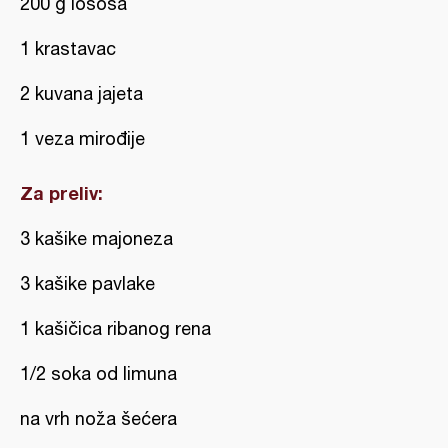
200 g lososa
1 krastavac
2 kuvana jajeta
1 veza mirođije
Za preliv:
3 kašike majoneza
3 kašike pavlake
1 kašičica ribanog rena
1/2 soka od limuna
na vrh noža šećera