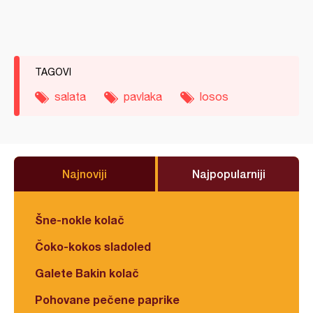
TAGOVI
salata
pavlaka
losos
Najnoviji
Najpopularniji
Šne-nokle kolač
Čoko-kokos sladoled
Galete Bakin kolač
Pohovane pečene paprike