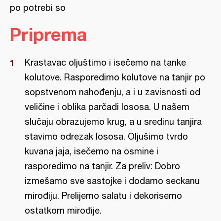
po potrebi so
Priprema
Krastavac oljuštimo i isečemo na tanke
kolutove. Rasporedimo kolutove na tanjir po
sopstvenom nahođenju, a i u zavisnosti od
veličine i oblika parčadi lososa. U našem
slučaju obrazujemo krug, a u sredinu tanjira
stavimo odrezak lososa. Oljušimo tvrdo
kuvana jaja, isečemo na osmine i
rasporedimo na tanjir. Za preliv: Dobro
izmešamo sve sastojke i dodamo seckanu
mirođiju. Prelijemo salatu i dekorisemo
ostatkom mirođije.