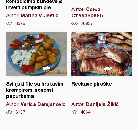
komadicima bundeve &
Invert pumpkin pie
Соња
Autor:
Marina V. Jevtic
Стевановић
Autor:
3696
20837
Svinjski file sa hrskavim
Reckave piroške
krompirom, sosom i
pecurkama
Verica Damjanovic
Danijela Žikić
Autor:
Autor:
6107
4864