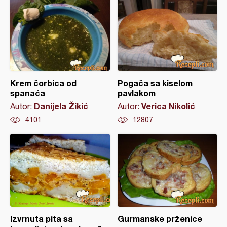
Krem čorbica od
Pogača sa kiselom
spanaća
pavlakom
Danijela Žikić
Verica Nikolić
Autor:
Autor:
4101
12807
Izvrnuta pita sa
Gurmanske prženice