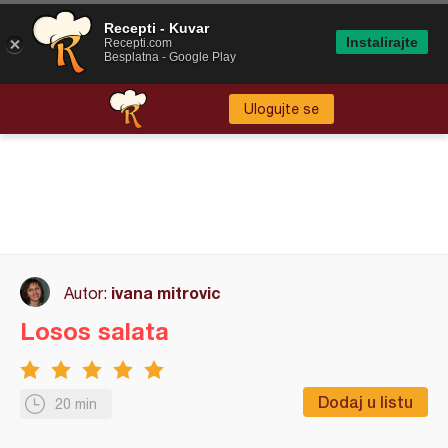
Recepti - Kuvar
Instalirajte
Recepti.com
Besplatna - Google Play
Ulogujte se
ivana mitrovic
Autor:
Losos salata
Dodaj u listu
20 min