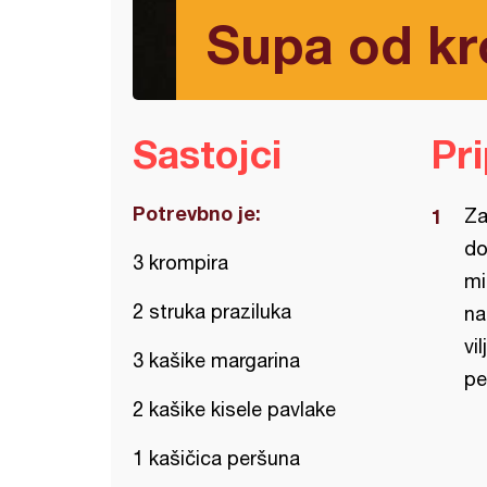
Supa od k
Sastojci
Pr
Potrevbno je:
Za
do
3 krompira
mi
2 struka praziluka
na
vi
3 kašike margarina
pe
2 kašike kisele pavlake
1 kašičica peršuna