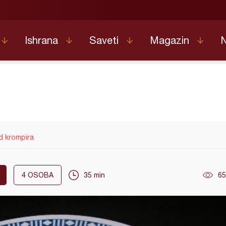
Ishrana
Saveti
Magazin
d krompira
4
OSOBA
35 min
65