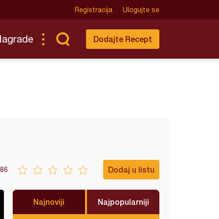
Registracija
Ulogujte se
Nagrade
Dodajte Recept
Dodaj u listu
86
Najnoviji
Najpopularniji