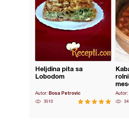
Heljdina pita sa
Kaba
Lobodom
roln
mes
Bosa Petrovic
Autor:
Autor:
3510
34