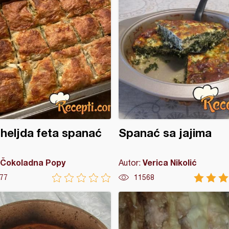
 heljda feta spanać
Spanać sa jajima
Čokoladna Popy
Verica Nikolić
Autor:
77
11568