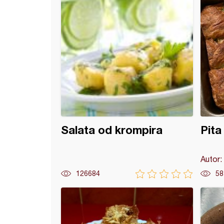
Salata od krompira
Pita
Autor:
126684
58
od piletine i pirinča