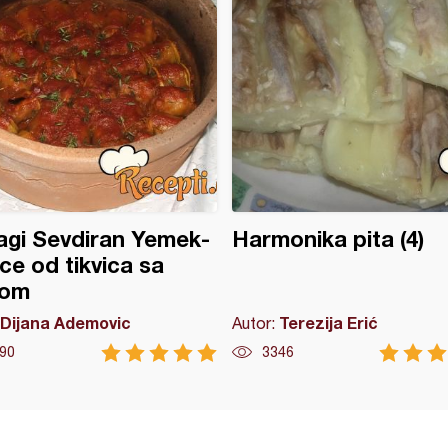
gi Sevdiran Yemek-
Harmonika pita (4)
ice od tikvica sa
om
Dijana Ademovic
Terezija Erić
Autor:
90
3346