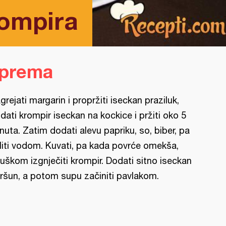
rompira
iprema
grejati margarin i propržiti iseckan praziluk,
dati krompir iseckan na kockice i pržiti oko 5
nuta. Zatim dodati alevu papriku, so, biber, pa
liti vodom. Kuvati, pa kada povrće omekša,
ljuškom izgnječiti krompir. Dodati sitno iseckan
ršun, a potom supu začiniti pavlakom.