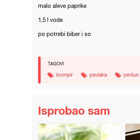
malo aleve paprike
1,5 l vode
po potrebi biber i so
TAGOVI
krompir
pavlaka
peršun
Isprobao sam
salata (3)