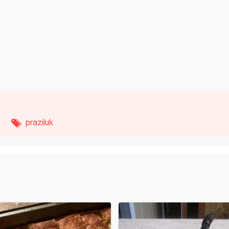
praziluk