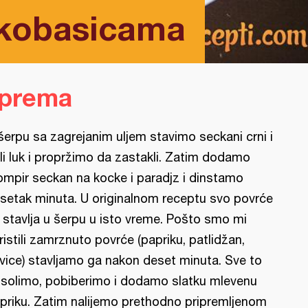
 kobasicama
iprema
šerpu sa zagrejanim uljem stavimo seckani crni i
li luk i propržimo da zastakli. Zatim dodamo
ompir seckan na kocke i paradjz i dinstamo
setak minuta. U originalnom receptu svo povrće
 stavlja u šerpu u isto vreme. Pošto smo mi
ristili zamrznuto povrće (papriku, patlidžan,
kvice) stavljamo ga nakon deset minuta. Sve to
solimo, pobiberimo i dodamo slatku mlevenu
priku. Zatim nalijemo prethodno pripremljenom