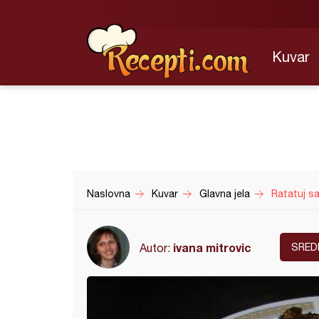
Kuvar
Naslovna
Kuvar
Glavna jela
Ratatuj s
ivana mitrovic
Autor:
SRED