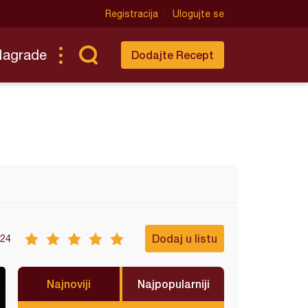
Registracija
Ulogujte se
Nagrade
Dodajte Recept
Dodaj u listu
24
Najnoviji
Najpopularniji