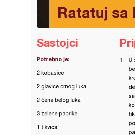
Ratatuj sa
Sastojci
Pr
Potrebno je:
U 
be
2 kobasice
kr
2 glavice crnog luka
de
se
2 čena belog luka
ko
3 zelene paprike
ti
po
1 tikvica
pa