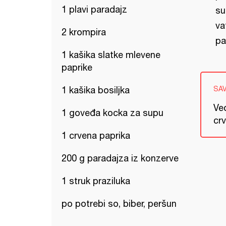
1 plavi paradajz
su
va
2 krompira
pa
1 kašika slatke mlevene
paprike
1 kašika bosiljka
SA
Ve
1 goveđa kocka za supu
crv
1 crvena paprika
200 g paradajza iz konzerve
1 struk praziluka
po potrebi so, biber, peršun