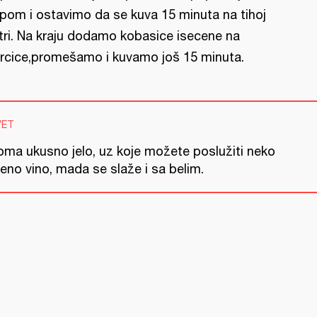
pom i ostavimo da se kuva 15 minuta na tihoj
tri. Na kraju dodamo kobasice isecene na
rcice,promešamo i kuvamo još 15 minuta.
VET
oma ukusno jelo, uz koje možete poslužiti neko
eno vino, mada se slaže i sa belim.