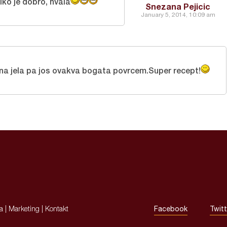
iko je dobro, hvala
Snezana Pejicic
January 5, 2014, 10:09 am
na jela pa jos ovakva bogata povrcem.Super recept!
ja
|
Marketing
|
Kontakt
Facebook
Twitt