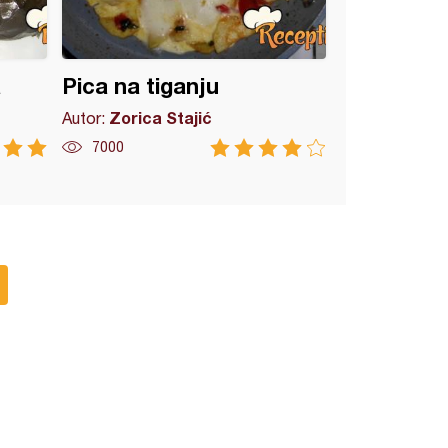
a
Pica na tiganju
Zorica Stajić
Autor:
7000