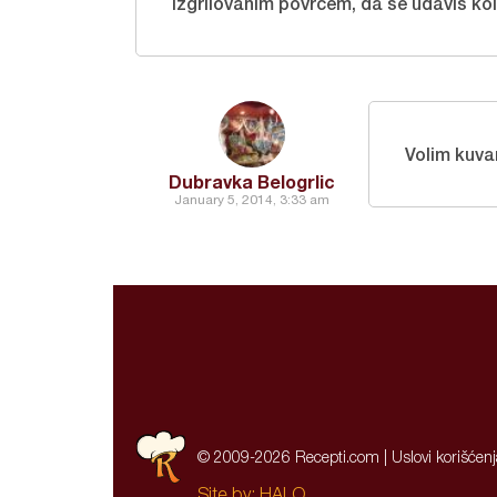
izgrilovanim povrcem, da se udavis kol
Volim kuva
Dubravka Belogrlic
January 5, 2014, 3:33 am
© 2009-2026 Recepti.com |
Uslovi korišćen
Site by:
HALO