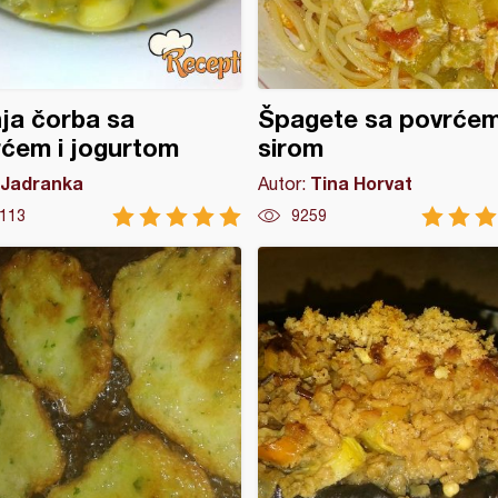
ja čorba sa
Špagete sa povrćem
ćem i jogurtom
sirom
Jadranka
Tina Horvat
Autor:
113
9259