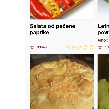
Salata od pečene
Letn
paprike
povr
Autor:
33649
13
a tiganju