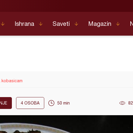
Ishrana
Saveti
Magazin
a kobasicam
NJE
4
OSOBA
50 min
82