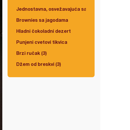
Jednostavna, osvežavajuća salata
Brownies sa jagodama
Hladni čokoladni dezert
Punjeni cvetovi tikvica
Brzi ručak (3)
Džem od breskvi (3)