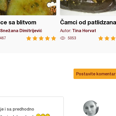
ice sa blitvom
Čamci od patlidzan
Snežana Dimitrijević
Tina Horvat
Autor:
467
5053
Postavite komentar
je i sa predhodno