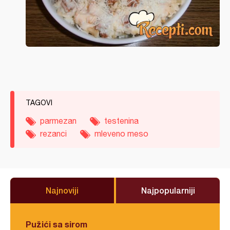
TAGOVI
parmezan
testenina
rezanci
mleveno meso
Najnoviji
Najpopularniji
Pužići sa sirom