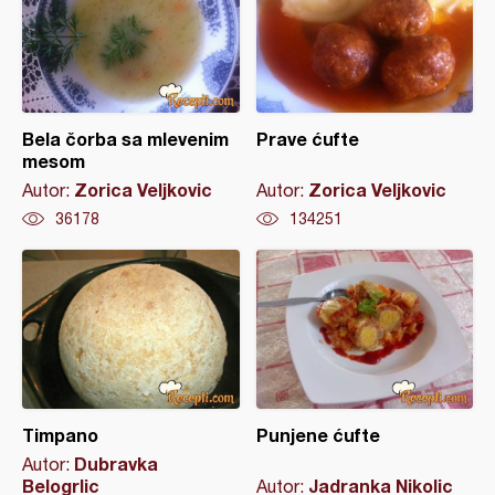
Bela čorba sa mlevenim
Prave ćufte
mesom
Zorica Veljkovic
Zorica Veljkovic
Autor:
Autor:
36178
134251
Timpano
Punjene ćufte
Dubravka
Autor:
Belogrlic
Jadranka Nikolic
Autor: