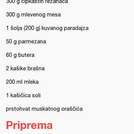
300 g čipkastih rezanaca
300 g mlevenog mesa
1 šolja (200 g) kuvanog paradajza
50 g parmezana
60 g butera
2 kašike brašna
200 ml mleka
1 kašičica soli
prstohvat muskatnog oraščića
Priprema