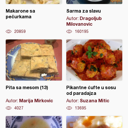
Makarone sa
Sarma za slavu
pečurkama
Dragoljub
Autor:
Milovanovic
20859
160195
Pita sa mesom (13)
Pikantne ćufte u sosu
od paradajza
Marija Mirkovic
Suzana Mitic
Autor:
Autor:
4027
13695