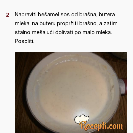
Napraviti bešamel sos od brašna, butera i
mleka: na buteru propržiti brašno, a zatim
stalno mešajući dolivati po malo mleka.
Posoliti.