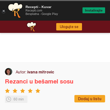
Recepti - Kuvar
Instalirajte
Recepti.com
Besplatna - Google Play
Ulogujte se
ivana mitrovic
Autor:
Rezanci u bešamel sosu
Dodaj u listu
60 min