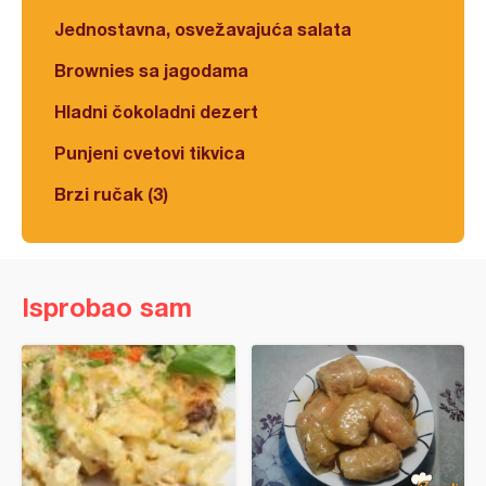
Jednostavna, osvežavajuća salata
Brownies sa jagodama
Hladni čokoladni dezert
Punjeni cvetovi tikvica
Brzi ručak (3)
Isprobao sam