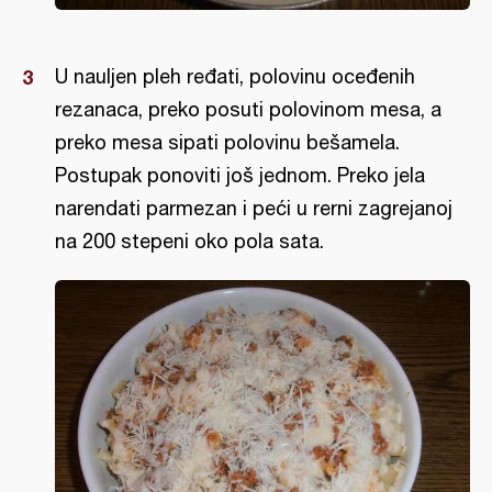
U nauljen pleh ređati, polovinu oceđenih
rezanaca, preko posuti polovinom mesa, a
preko mesa sipati polovinu bešamela.
Postupak ponoviti još jednom. Preko jela
narendati parmezan i peći u rerni zagrejanoj
na 200 stepeni oko pola sata.