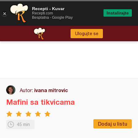
Recepti - Kuvar
Instalirajte
Recepti.com
Besplatna - Google Play
Ulogujte se
ivana mitrovic
Autor:
Mafini sa tikvicama
Dodaj u listu
45 min