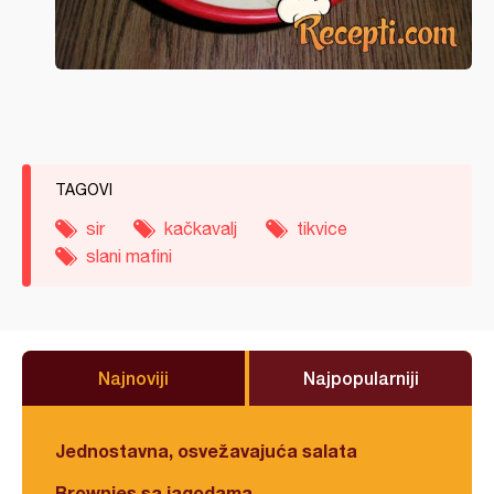
TAGOVI
sir
kačkavalj
tikvice
slani mafini
Najnoviji
Najpopularniji
Jednostavna, osvežavajuća salata
Brownies sa jagodama