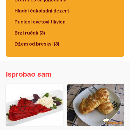
Hladni čokoladni dezert
Punjeni cvetovi tikvica
Brzi ručak (3)
Džem od breskvi (3)
Isprobao sam