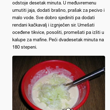
odstoje desetak minuta. U međuvremenu
umutiti jaja, dodati brašno, prašak za pecivo i
malo vode. Sve dobro sjediniti pa dodati
rendani kačkavalj i izgnječen sir. Umešati
oceđene tikvice, posoliti, promešati pa izliti u
kalupe za mafine. Peći dvadesetak minuta na
180 stepeni.