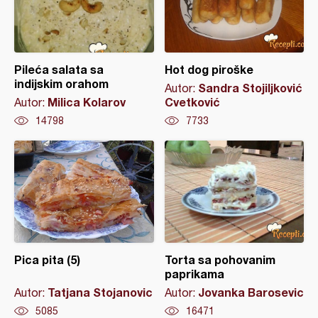
Pileća salata sa
Hot dog piroške
indijskim orahom
Sandra Stojiljković
Autor:
Milica Kolarov
Cvetković
Autor:
14798
7733
Pica pita (5)
Torta sa pohovanim
paprikama
Tatjana Stojanovic
Jovanka Barosevic
Autor:
Autor:
5085
16471