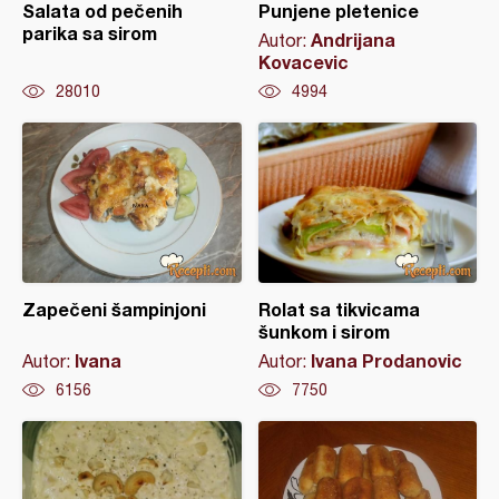
Salata od pečenih
Punjene pletenice
parika sa sirom
Andrijana
Autor:
Kovacevic
28010
4994
Zapečeni šampinjoni
Rolat sa tikvicama
šunkom i sirom
Ivana
Ivana Prodanovic
Autor:
Autor:
6156
7750