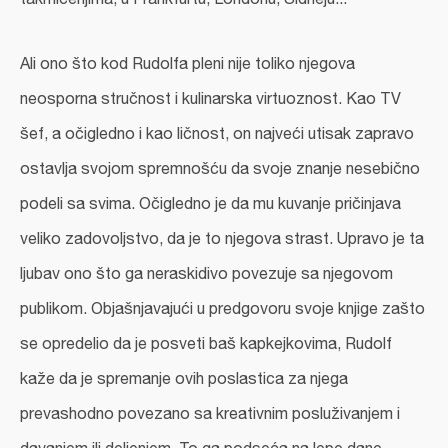
Ali ono što kod Rudolfa pleni nije toliko njegova
neosporna stručnost i kulinarska virtuoznost. Kao TV
šef, a očigledno i kao ličnost, on najveći utisak zapravo
ostavlja svojom spremnošću da svoje znanje nesebično
podeli sa svima. Očigledno je da mu kuvanje pričinjava
veliko zadovoljstvo, da je to njegova strast. Upravo je ta
ljubav ono što ga neraskidivo povezuje sa njegovom
publikom. Objašnjavajući u predgovoru svoje knjige zašto
se opredelio da je posveti baš kapkejkovima, Rudolf
kaže da je spremanje ovih poslastica za njega
prevashodno povezano sa kreativnim posluživanjem i