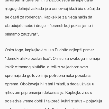
davanjem ili deljenjem. To ga podseća na lepe dane
njegog detinjstva kada je u osnovnoj školi bio običaj da
se časti za rođendan. Kapkejk je za njega način da
obradujete sebe i druge – "osmeh koji poklanjamo i
primamo zauzvrat".
Osim toga, kapkejkovi su za Rudolfa najlepši primer
"demokratske poslastice". Oni su za svakoga i nemaju
imidž otmenog slatkiša, a toliko se jednostavno
spremaju da gotovo i nije potrebna neka posebna
oprema. Obožavaju ih i stari i mladi, a deca uživaju u
njihovom pripremanju i dekorisanju. Kapkejkovi su u
poslednje vreme dobili i takoreći kultni status – pojavljuju