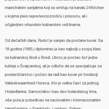
maestralnim serijalima koji se emituju na kanalu 24Kitchen
u kojima pleni nepretencioznošću i prisnoću, ali i
očiglednim vrhunskim kulinarskim veštinama.
Od dečačkih dana, Rudof je sanjao da postane kuvar. Sa
18 godina (1985.) diplomirao je kao najbolji u svojoj klasi
na kulinarskoj školi u Bredi. Ubrzo je postao šef jedne
kuhinje u Švajcarskoj, ali je odlučio da se specijalizuje za
poslastičarstvo i počeo da radi kao kuvar pri fondaciji
Vakbekwaamheid Horeca, što je velika čast za jednog
Holanđanina. Samostalno i kao deo holandskog tima,
više puta je pobeđivao na nacionalnim i internacionalnim
takmičenjima, u Frankfurtu, Londonu, Sidneju...