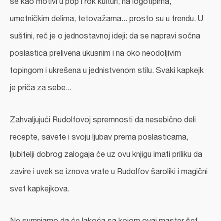
se kao motivi u pop i rok kulturi, na logotipima,
umetničkim delima, tetovažama... prosto su u trendu. U
suštini, reč je o jednostavnoj ideji: da se napravi sočna
poslastica prelivena ukusnim i na oko neodoljivim
topingom i ukrešena u jednistvenom stilu. Svaki kapkejk
je priča za sebe...
Zahvaljujući Rudolfovoj spremnosti da nesebično deli
recepte, savete i svoju ljubav prema poslasticama,
ljubitelji dobrog zalogaja će uz ovu knjigu imati priliku da
zavire i uvek se iznova vrate u Rudolfov šaroliki i magični
svet kapkejkova.
Ne sumnjamo da će lakoća sa kojom ovaj master šef