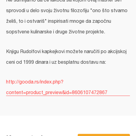
sprovodi u delo svoju životnu filozofiju "ono što stvarno
želiš, to i ostvariš" inspirisati mnoge da započnu
sopstvene kulinarske i druge životne projekte.
Knjigu Rudolfovi kapkejkovi možete naručiti po akcijskoj
ceni od 1999 dinara i uz besplatnu dostavu na:
http://gooda.rs/index.php?
content=product_preview&id=8606107472867