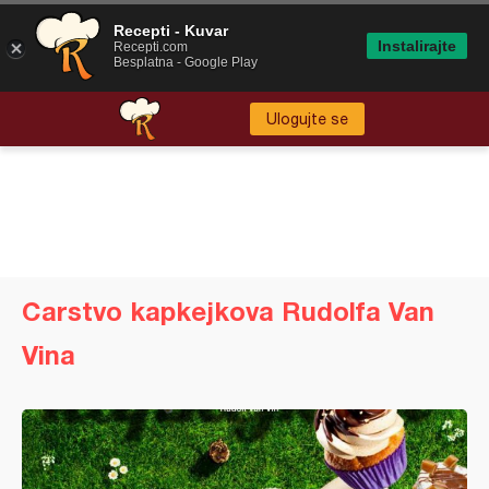
Recepti - Kuvar
Instalirajte
Recepti.com
Besplatna - Google Play
Ulogujte se
Carstvo kapkejkova Rudolfa Van
Vina