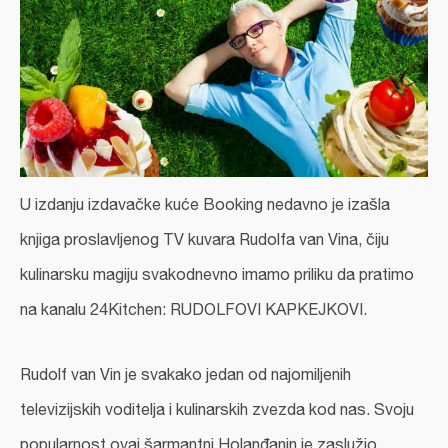
U izdanju izdavačke kuće Booking nedavno je izašla
knjiga proslavljenog TV kuvara Rudolfa van Vina, čiju
kulinarsku magiju svakodnevno imamo priliku da pratimo
na kanalu 24Kitchen:
RUDOLFOVI KAPKEJKOVI
.
Rudolf van Vin
je svakako jedan od najomiljenih
televizijskih voditelja i kulinarskih zvezda kod nas. Svoju
popularnost ovaj šarmantni Holanđanin je zaslužio