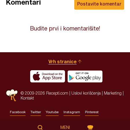
Komentari
Postavite komentar
Budite prvi i komentarišite!
Vrh stranice
© 2009-2026 Recepti.com |
Uslovi korišćenja
|
Marketing
|
Kontakt
Facebook
Twitter
Youtube
Instagram
Pinterest
Site by:
HALO