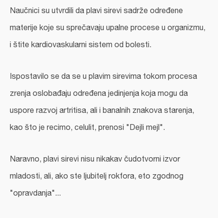
Naučnici su utvrdili da plavi sirevi sadrže određene
materije koje su sprečavaju upalne procese u organizmu,
i štite kardiovaskularni sistem od bolesti.
Ispostavilo se da se u plavim sirevima tokom procesa
zrenja oslobađaju određena jedinjenja koja mogu da
uspore razvoj artritisa, ali i banalnih znakova starenja,
kao što je recimo, celulit, prenosi "Dejli mejl".
Naravno, plavi sirevi nisu nikakav čudotvorni izvor
mladosti, ali, ako ste ljubitelj rokfora, eto zgodnog
"opravdanja"...