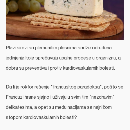
Plavi sirevi sa plemenitim plesnima sadže određena
jedinjenja koja sprečavaju upalne procese u organiznu, a
dobra su preventiva i protiv kardiovaskularnih bolesti.
Da li je rokfor rešenje "francuskog paradoksa", pošto se
Francuzi hrane sjajno i uživaju u svim tim "nezdravim"
delikatesima, a opet su među nacijama sa najnižom
stopom kardiovaskularnih bolesti?