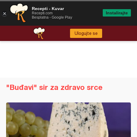
Recepti - Kuvar
Instalirajte
Recepti.com
Besplatna - Google Play
Ulogujte se
"Buđavi" sir za zdravo srce