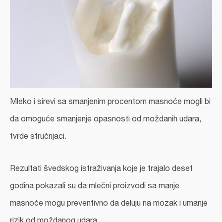
Mleko i sirevi sa smanjenim procentom masnoće mogli bi
da omoguće smanjenje opasnosti od moždanih udara,
tvrde stručnjaci.
Rezultati švedskog istraživanja koje je trajalo deset
godina pokazali su da mlečni proizvodi sa manje
masnoće mogu preventivno da deluju na mozak i umanje
rizik od moždanog udara.