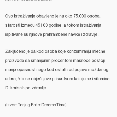
Ovo istraživanje obavljeno je na oko 75.000 osoba,
starosti između 45 i 83 godine, a tokom istraživanja
ispitivane su njihove prehrambene navike i zdravlje.
Zaključeno je da kod osoba koje konzumiranju mlečne
proizvode sa smanjenim procentom masnoće postoji
manja opasnost nego kod ostalih od pojave moždanog
udara, što se objašnjava prisustvom kalcijuma i vitamina
D, korisnih po zdravlje.
(Izvor: Tanjug
Foto:DreamsTime)