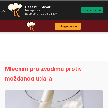
Recepti - Kuvar
Instalirajte
Recepti.com
Besplatna - Google Play
Ulogujte se
Mlečnim proizvodima protiv
moždanog udara