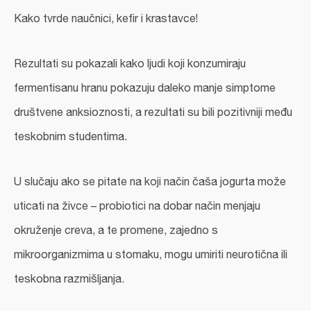
Kako tvrde naučnici, kefir i krastavce!
Rezultati su pokazali kako ljudi koji konzumiraju
fermentisanu hranu pokazuju daleko manje simptome
društvene anksioznosti, a rezultati su bili pozitivniji među
teskobnim studentima.
U slučaju ako se pitate na koji način čaša jogurta može
uticati na živce – probiotici na dobar način menjaju
okruženje creva, a te promene, zajedno s
mikroorganizmima u stomaku, mogu umiriti neurotična ili
teskobna razmišljanja.