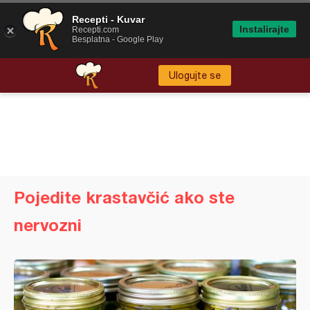
Recepti - Kuvar
Instalirajte
Recepti.com
Besplatna - Google Play
Ulogujte se
Pojedite krastavčić ako ste
nervozni