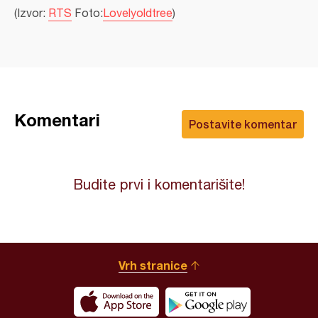
(Izvor:
RTS
Foto:
Lovelyoldtree
)
Komentari
Postavite komentar
Budite prvi i komentarišite!
Vrh stranice