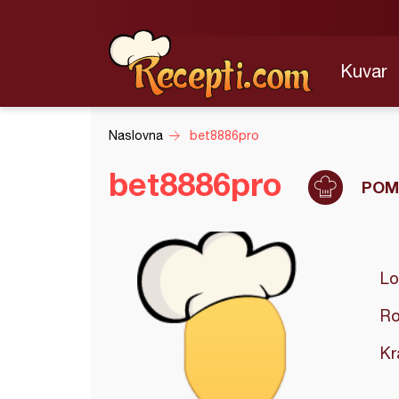
Kuvar
Naslovna
bet8886pro
bet8886pro
POM
Lo
Ro
Kr