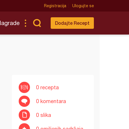
Registracija
Ulogujte se
Nagrade
Dodajte Recept
0 recepta
0 komentara
0 slika
0 omiljenih sadržaja