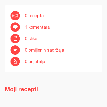
0 recepta
1 komentara
0 slika
0 omiljenih sadržaja
0 prijatelja
Moji recepti