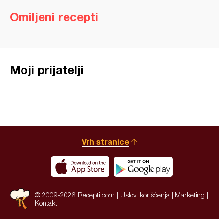
Omiljeni recepti
Moji prijatelji
Vrh stranice
© 2009-2026 Recepti.com |
Uslovi korišćenja
|
Marketing
|
Kontakt