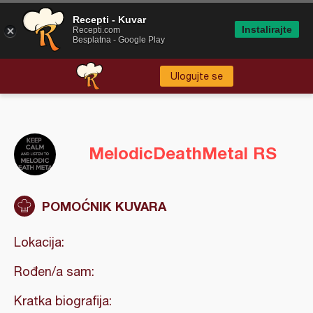
Recepti - Kuvar
Instalirajte
Recepti.com
Besplatna - Google Play
Ulogujte se
MelodicDeathMetal RS
POMOĆNIK KUVARA
Lokacija:
Rođen/a sam:
Kratka biografija: