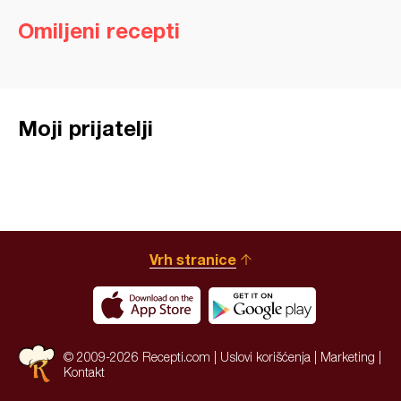
Omiljeni recepti
Moji prijatelji
Vrh stranice
© 2009-2026 Recepti.com |
Uslovi korišćenja
|
Marketing
|
Kontakt