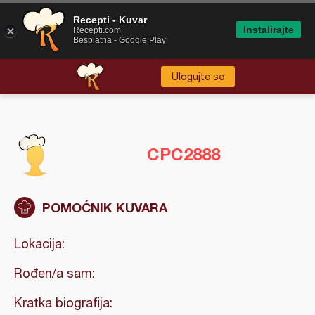
Recepti - Kuvar
Instalirajte
Recepti.com
Besplatna - Google Play
Ulogujte se
CPC2888
POMOĆNIK KUVARA
Lokacija:
Rođen/a sam:
Kratka biografija: