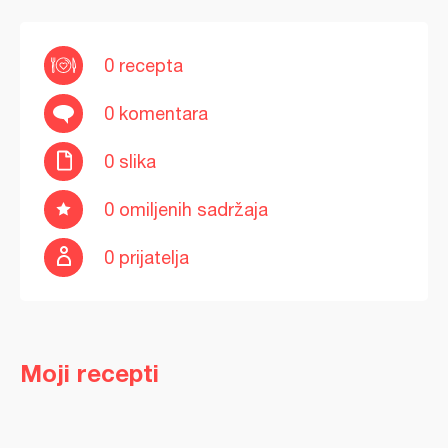
0 recepta
0 komentara
0 slika
0 omiljenih sadržaja
0 prijatelja
Moji recepti