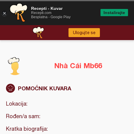
Recepti - Kuvar
Instalirajte
Recepti.com
Besplatna - Google Play
Ulogujte se
Nhà Cái Mb66
POMOĆNIK KUVARA
Lokacija:
Rođen/a sam:
Kratka biografija: