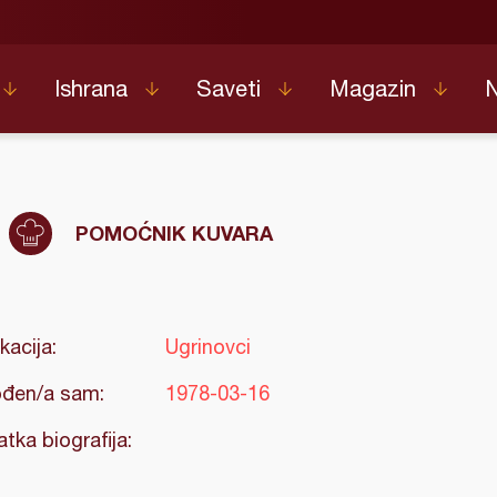
Ishrana
Saveti
Magazin
POMOĆNIK KUVARA
kacija:
Ugrinovci
đen/a sam:
1978-03-16
atka biografija: