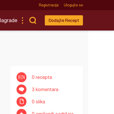
Registracija
Ulogujte se
Nagrade
Dodajte Recept
0 recepta
3 komentara
0 slika
0 omiljenih sadržaja