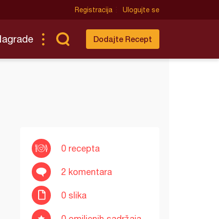
Registracija
Ulogujte se
Nagrade
Dodajte Recept
0 recepta
2 komentara
0 slika
0 omiljenih sadržaja