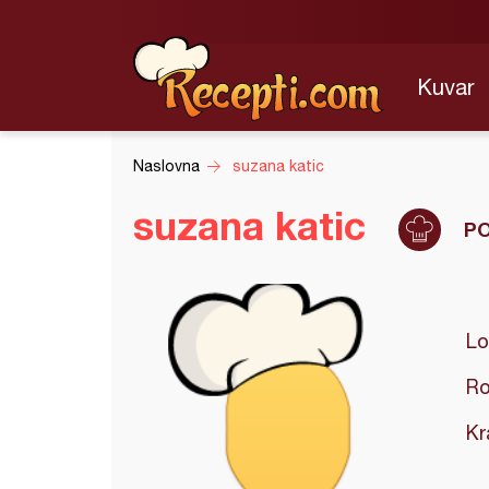
Kuvar
Naslovna
suzana katic
suzana katic
P
Lo
Ro
Kr