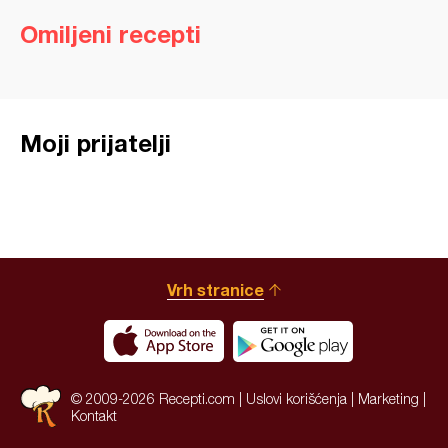
Omiljeni recepti
Moji prijatelji
Vrh stranice
© 2009-2026 Recepti.com |
Uslovi korišćenja
|
Marketing
|
Kontakt