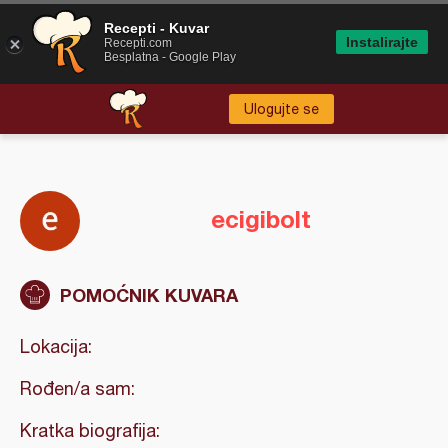
Recepti - Kuvar
Instalirajte
Recepti.com
Besplatna - Google Play
Ulogujte se
ecigibolt
POMOĆNIK KUVARA
Lokacija:
Rođen/a sam:
Kratka biografija: