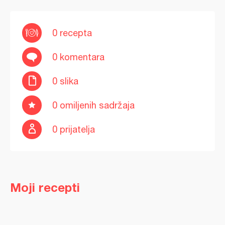
0 recepta
0 komentara
0 slika
0 omiljenih sadržaja
0 prijatelja
Moji recepti