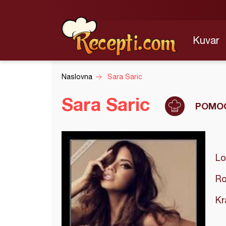
Kuvar
Naslovna
Sara Saric
Sara Saric
POMOĆ
Lo
Ro
Kr