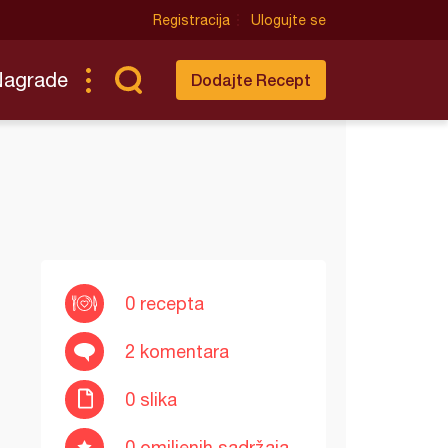
Registracija
Ulogujte se
Nagrade
Dodajte Recept
0 recepta
2 komentara
0 slika
0 omiljenih sadržaja