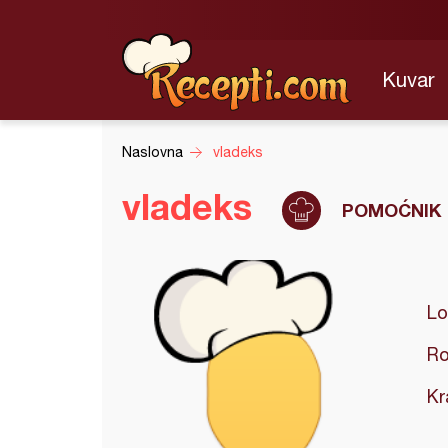
Kuvar
Naslovna
vladeks
vladeks
POMOĆNIK
Lo
Ro
Kr