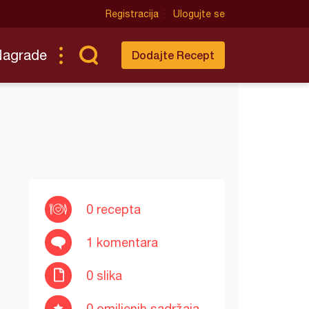
Registracija
Ulogujte se
Nagrade
Dodajte Recept
0 recepta
1 komentara
0 slika
0 omiljenih sadržaja