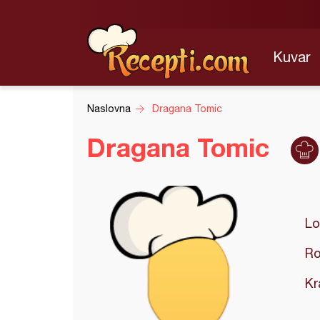
Kuvar
Naslovna
Dragana Tomic
Dragana Tomic
Lo
Ro
Kr