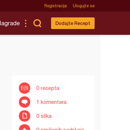
Registracija
Ulogujte se
Nagrade
Dodajte Recept
0 recepta
1 komentara
0 slika
0 omiljenih sadržaja