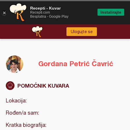
Recepti - Kuvar
Instalirajte
Recepti.com
Besplatna - Google Play
Ulogujte se
Gordana Petrić Čavrić
POMOĆNIK KUVARA
Lokacija:
Rođen/a sam:
Kratka biografija: