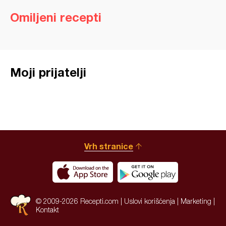
Omiljeni recepti
Moji prijatelji
Vrh stranice
© 2009-2026 Recepti.com |
Uslovi korišćenja
|
Marketing
|
Kontakt