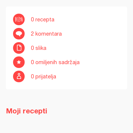
0 recepta
2 komentara
0 slika
0 omiljenih sadržaja
0 prijatelja
Moji recepti