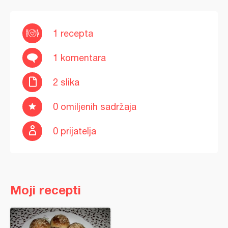
1 recepta
1 komentara
2 slika
0 omiljenih sadržaja
0 prijatelja
Moji recepti