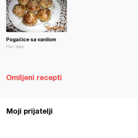
Pogačice sa vanilom
Pite i Testa
Omiljeni recepti
Moji prijatelji