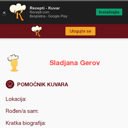
Recepti - Kuvar
Instalirajte
Recepti.com
Besplatna - Google Play
Ulogujte se
Sladjana Gerov
POMOĆNIK KUVARA
Lokacija:
Rođen/a sam:
Kratka biografija: