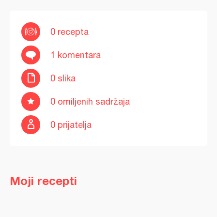
0 recepta
1 komentara
0 slika
0 omiljenih sadržaja
0 prijatelja
Moji recepti