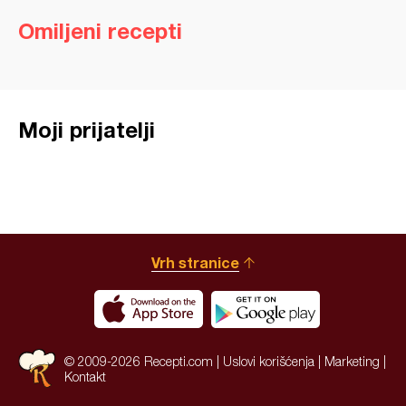
Omiljeni recepti
Moji prijatelji
Vrh stranice
© 2009-2026 Recepti.com |
Uslovi korišćenja
|
Marketing
|
Kontakt