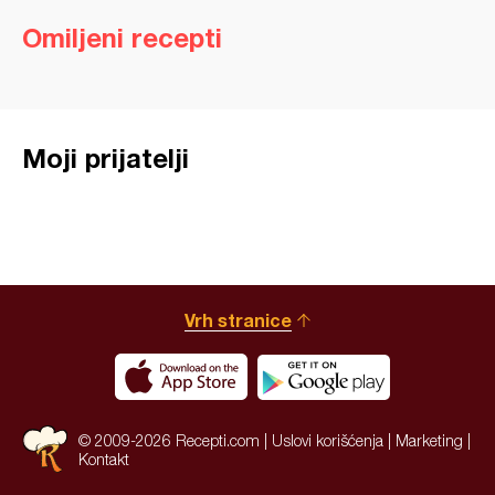
Omiljeni recepti
Moji prijatelji
Vrh stranice
© 2009-2026 Recepti.com |
Uslovi korišćenja
|
Marketing
|
Kontakt