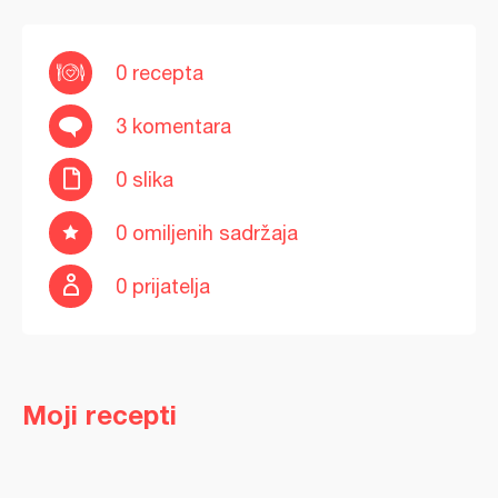
0 recepta
3 komentara
0 slika
0 omiljenih sadržaja
0 prijatelja
Moji recepti