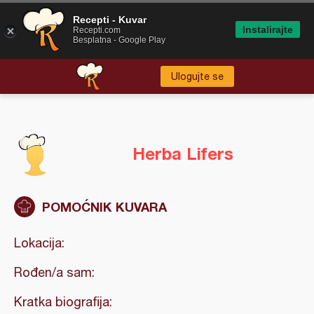
Recepti - Kuvar
Instalirajte
Recepti.com
Besplatna - Google Play
Ulogujte se
Herba Lifers
POMOĆNIK KUVARA
Lokacija:
Rođen/a sam:
Kratka biografija: