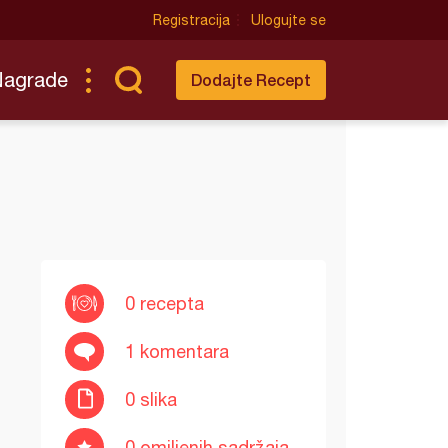
Registracija
Ulogujte se
Nagrade
Dodajte Recept
0 recepta
1 komentara
0 slika
0 omiljenih sadržaja