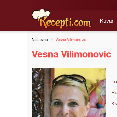
Kuvar
Naslovna
Vesna Vilimonovic
Vesna Vilimonovic
Lo
Ro
Kr