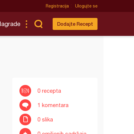
Registracija
Ulogujte se
Nagrade
Dodajte Recept
0 recepta
1 komentara
0 slika
0 omiljenih sadržaja