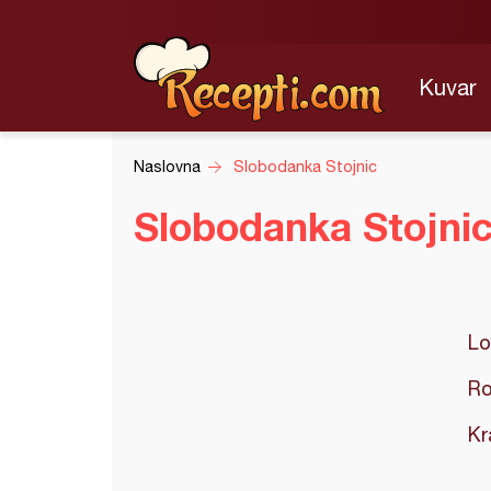
Kuvar
Naslovna
Slobodanka Stojnic
Slobodanka Stojni
Lo
Ro
Kr