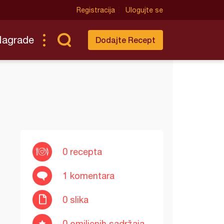
Registracija
Ulogujte se
Nagrade
Dodajte Recept
0 recepta
1 komentara
0 slika
0 omiljenih sadržaja