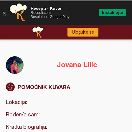
Recepti - Kuvar
Instalirajte
Recepti.com
Besplatna - Google Play
Ulogujte se
Jovana Lilic
POMOĆNIK KUVARA
Lokacija:
Rođen/a sam:
Kratka biografija: