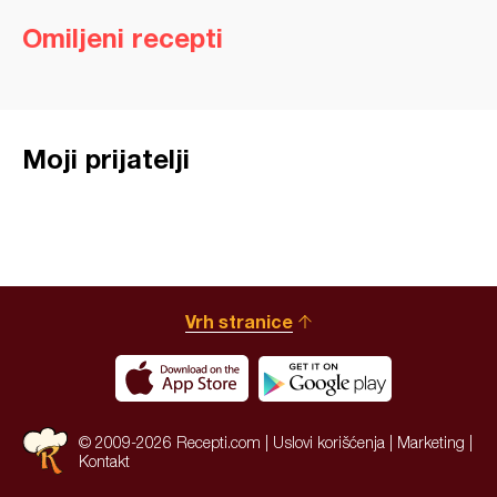
Omiljeni recepti
Moji prijatelji
Vrh stranice
© 2009-2026 Recepti.com |
Uslovi korišćenja
|
Marketing
|
Kontakt