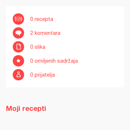
0 recepta
2 komentara
0 slika
0 omiljenih sadržaja
0 prijatelja
Moji recepti