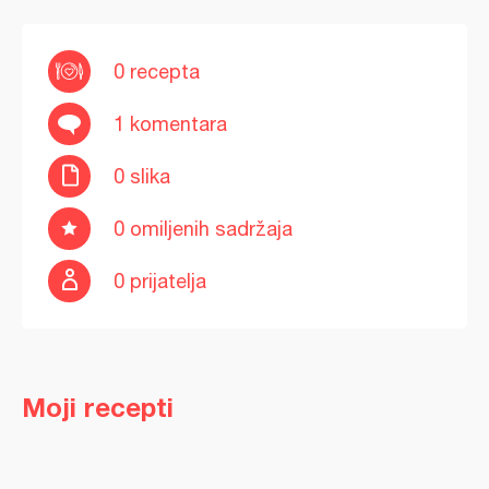
0 recepta
1 komentara
0 slika
0 omiljenih sadržaja
0 prijatelja
Moji recepti