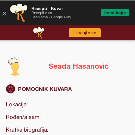
Recepti - Kuvar
Instalirajte
Recepti.com
Besplatna - Google Play
Ulogujte se
Seada Hasanović
POMOĆNIK KUVARA
Lokacija:
Rođen/a sam:
Kratka biografija: