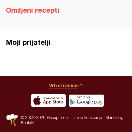
Omiljeni recepti
Moji prijatelji
Vrh stranice
© 2009-2026 Recepti.com |
Uslovi korišćenja
|
Marketing
|
Kontakt