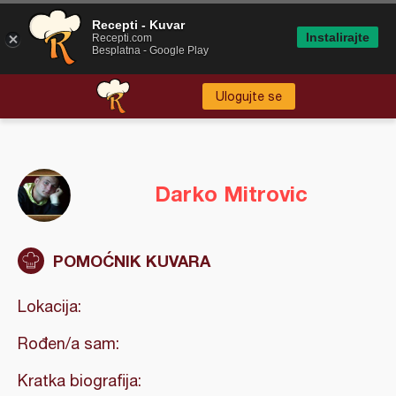
Recepti - Kuvar
Instalirajte
Recepti.com
Besplatna - Google Play
Ulogujte se
Darko Mitrovic
POMOĆNIK KUVARA
Lokacija:
Rođen/a sam:
Kratka biografija: