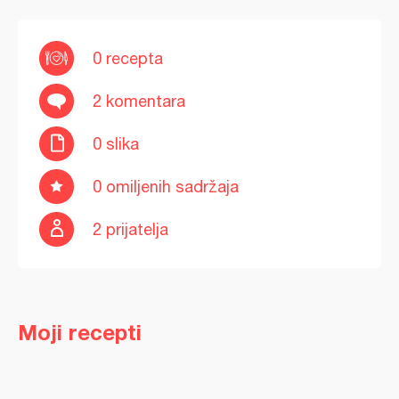
0 recepta
2 komentara
0 slika
0 omiljenih sadržaja
2 prijatelja
Moji recepti