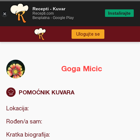
Recepti - Kuvar
Instalirajte
Recepti.com
Besplatna - Google Play
Ulogujte se
Goga Micic
POMOĆNIK KUVARA
Lokacija:
Rođen/a sam:
Kratka biografija: