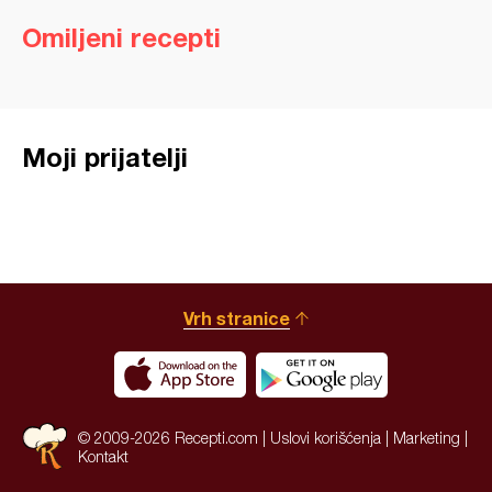
Omiljeni recepti
Moji prijatelji
Vrh stranice
© 2009-2026 Recepti.com |
Uslovi korišćenja
|
Marketing
|
Kontakt