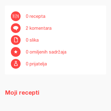
0 recepta
2 komentara
0 slika
0 omiljenih sadržaja
0 prijatelja
Moji recepti