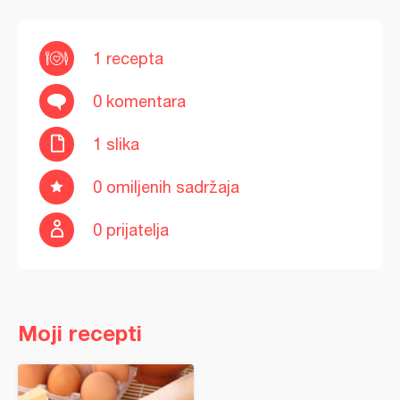
1 recepta
0 komentara
1 slika
0 omiljenih sadržaja
0 prijatelja
Moji recepti