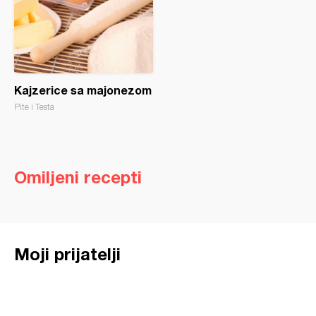
Kajzerice sa majonezom
Pite i Testa
Omiljeni recepti
Moji prijatelji