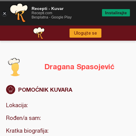
Recepti - Kuvar
Instalirajte
Recepti.com
Besplatna - Google Play
Ulogujte se
Dragana Spasojević
POMOĆNIK KUVARA
Lokacija:
Rođen/a sam:
Kratka biografija: