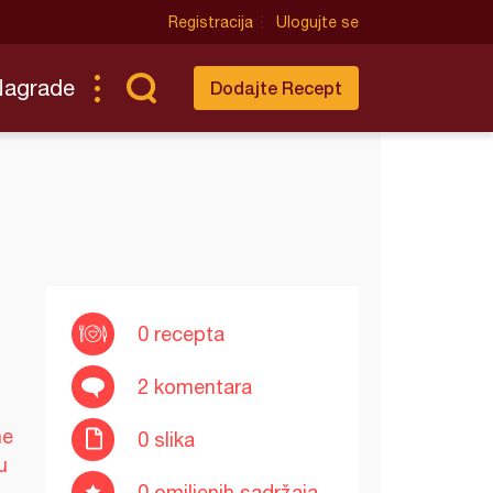
Registracija
Ulogujte se
Nagrade
Dodajte Recept
0 recepta
2 komentara
ne
0 slika
u
0 omiljenih sadržaja