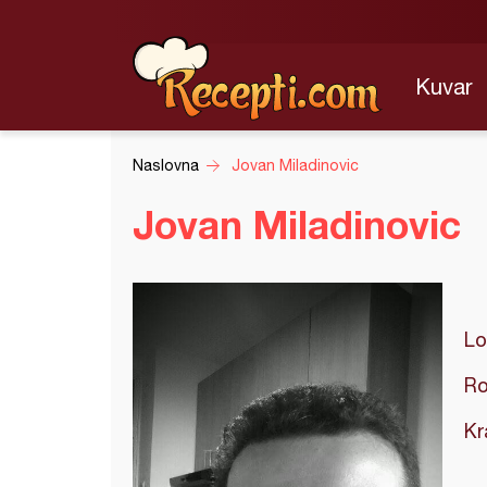
Kuvar
Naslovna
Jovan Miladinovic
Jovan Miladinovic
Lo
Ro
Kr