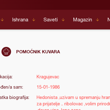
Ishrana
Saveti
Magazin
POMOĆNIK KUVARA
kacija:
Kragujevac
đen/a sam:
15-01-1986
atka biografija:
Hedonista ,uzivam u spremanju hra
za prijatelje .. ribolovac ,volim prirod