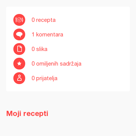
0 recepta
1 komentara
0 slika
0 omiljenih sadržaja
0 prijatelja
Moji recepti