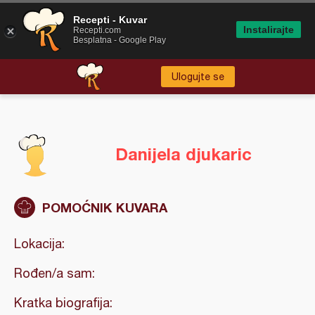
Recepti - Kuvar
Instalirajte
Recepti.com
Besplatna - Google Play
Ulogujte se
Danijela djukaric
POMOĆNIK KUVARA
Lokacija:
Rođen/a sam:
Kratka biografija: