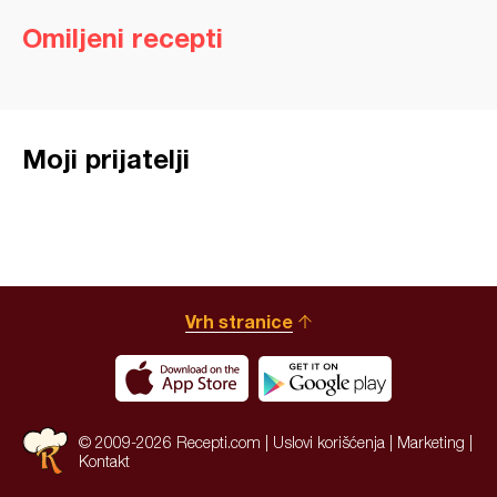
Omiljeni recepti
Moji prijatelji
Vrh stranice
© 2009-2026 Recepti.com |
Uslovi korišćenja
|
Marketing
|
Kontakt