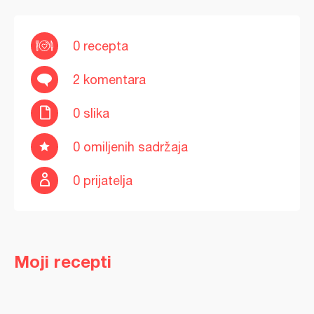
0 recepta
2 komentara
0 slika
0 omiljenih sadržaja
0 prijatelja
Moji recepti