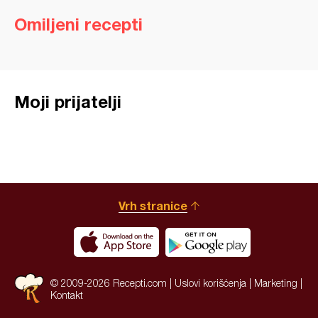
Omiljeni recepti
Moji prijatelji
Vrh stranice
© 2009-2026 Recepti.com |
Uslovi korišćenja
|
Marketing
|
Kontakt