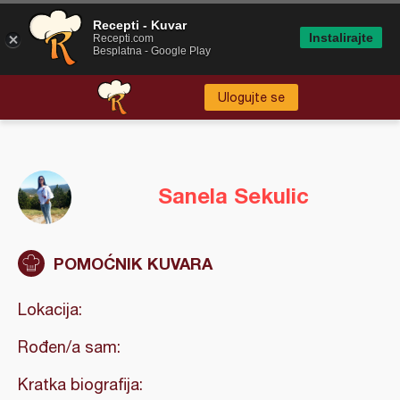
Recepti - Kuvar
Instalirajte
Recepti.com
Besplatna - Google Play
Ulogujte se
Sanela Sekulic
POMOĆNIK KUVARA
Lokacija:
Rođen/a sam:
Kratka biografija: